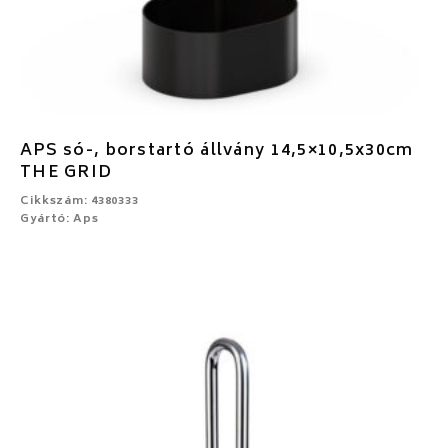
APS só-, borstartó állvány 14,5×10,5x30cm
THE GRID
Cikkszám: 4380333
Gyártó: Aps