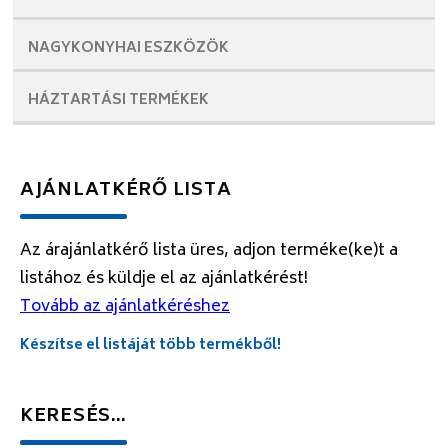
NAGYKONYHAI
ESZKÖZÖK
HÁZTARTÁSI
TERMÉKEK
AJÁNLATKÉRŐ LISTA
Az árajánlatkérő lista üres, adjon terméke(ke)t a
listához és küldje el az ajánlatkérést!
Tovább az ajánlatkéréshez
Készítse el listáját több termékből!
KERESÉS…