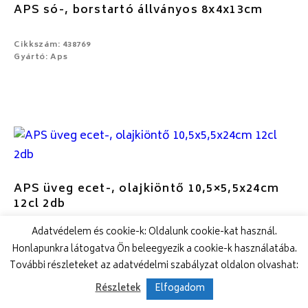
APS só-, borstartó állványos 8x4x13cm
Cikkszám: 438769
Gyártó: Aps
APS üveg ecet-, olajkiöntő 10,5×5,5x24cm
12cl 2db
Cikkszám: 438732
Adatvédelem és cookie-k: Oldalunk cookie-kat használ.
Gyártó: Aps
Honlapunkra látogatva Ön beleegyezik a cookie-k használatába.
További részleteket az adatvédelmi szabályzat oldalon olvashat:
Részletek
Elfogadom