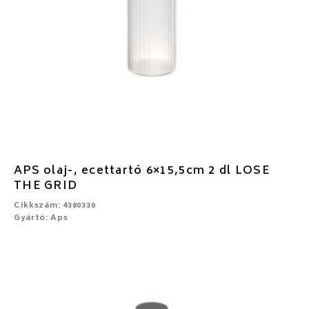
APS olaj-, ecettartó 6×15,5cm 2 dl LOSE
THE GRID
Cikkszám: 4380330
Gyártó: Aps