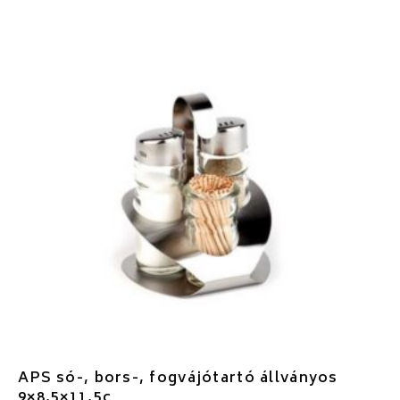
APS só-, bors-, fogvájótartó állványos
9×8,5×11,5c