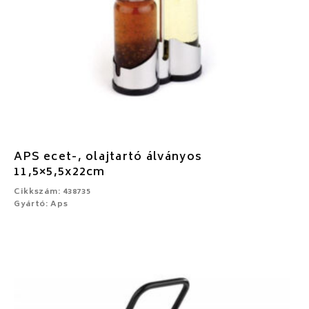
APS ecet-, olajtartó álványos
11,5×5,5x22cm
Cikkszám: 438735
Gyártó: Aps