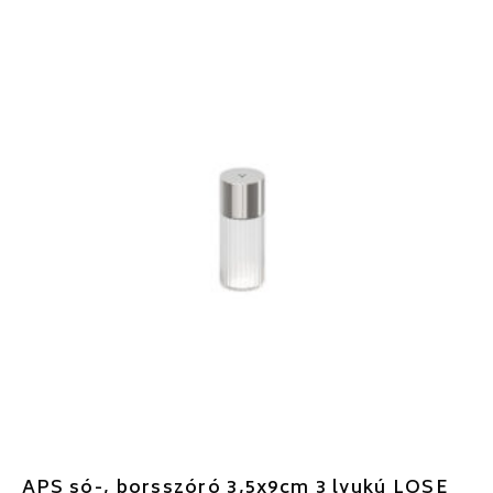
APS só-, borsszóró 3,5x9cm 3 lyukú LOSE