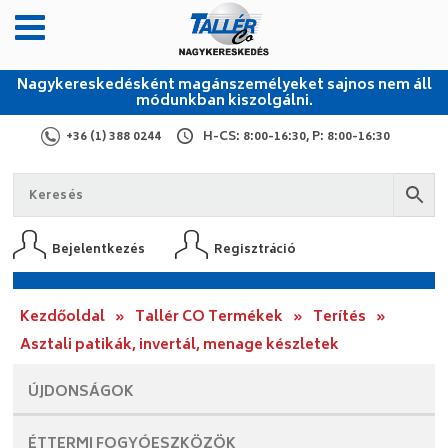
Nagykereskedésként magánszemélyeket sajnos nem áll
módunkban kiszolgálni.
+36 (1) 388 0244
H-CS: 8:00-16:30, P: 8:00-16:30
Bejelentkezés
Regisztráció
Kezdőoldal
»
Tallér CO Termékek
»
Terítés
»
Asztali patikák, invertál, menage készletek
ÚJDONSÁGOK
ÉTTERMI
FOGYÓESZKÖZÖK