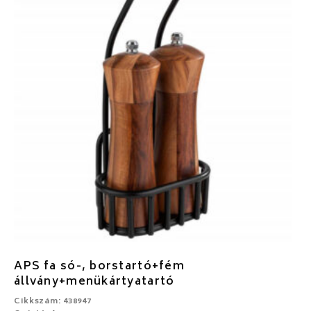
APS fa só-, borstartó+fém
állvány+menükártyatartó
Cikkszám: 438947