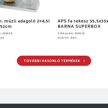
. müzli adagoló 2×4,5l
APS fa rekesz 55,5x3
x52cm
BARNA SUPERBOX
: 438154
Cikkszám: 438378
Aps
Gyártó: Aps
TOVÁBBI HASONLÓ TERMÉKEK