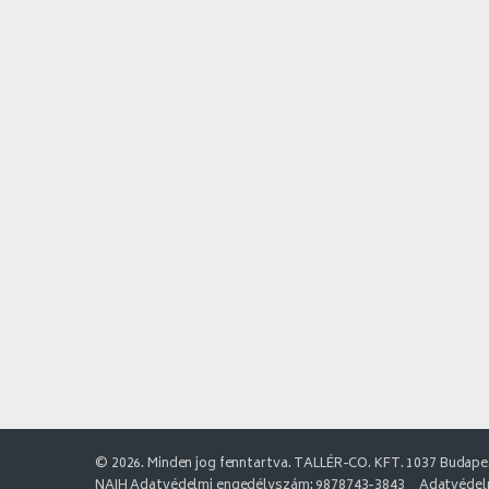
© 2026. Minden jog fenntartva. TALLÉR-CO. KFT. 1037 Budapes
NAIH Adatvédelmi engedélyszám: 9878743-3843
Adatvédelm