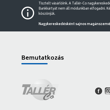
Tisztelt vásárlóink. A Tallér-Co nagykereske
Bankkártyát nem áll módunkban elfogadni. Ké
köszönjük.
Nagykereskedésként sajnos magánszemély
Bemutatkozás