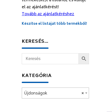
terméke(ke)t a listához és küldje
el az ajánlatkérést!
Tovább az ajánlatkéréshez
Készítse el listáját több termékből!
KERESÉS…
KATEGÓRIA
Újdonságok
×