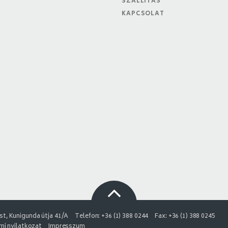
SZÁLLÍTÁS
KAPCSOLAT
t, Kunigunda útja 41/A
Telefon: +36 (1) 388 0244
Fax: +36 (1) 388 0245
i nyilatkozat
Impresszum