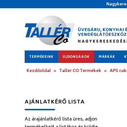
Nagykeres
TERMÉKEINK
ÚJDONSÁGOK
MÁRKÁK
K
Kezdőoldal
»
Tallér CO Termékek
»
APS cuk
AJÁNLATKÉRŐ LISTA
Az árajánlatkérő lista üres, adjon