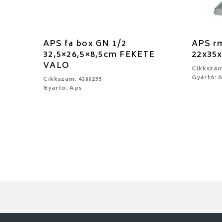
APS fa box GN 1/2
APS rm
32,5×26,5×8,5cm FEKETE
22x35
VALO
Cikkszám
Gyártó: 
Cikkszám: 4380255
Gyártó: Aps