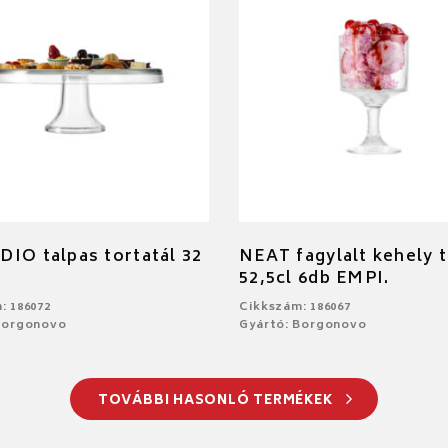
IO talpas tortatál 32
NEAT fagylalt kehely 
52,5cl 6db EMPI.
: 186072
Cikkszám: 186067
Borgonovo
Gyártó: Borgonovo
TOVÁBBI HASONLÓ TERMÉKEK