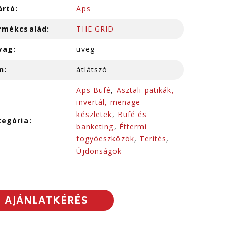
ártó:
Aps
rmékcsalád:
THE GRID
yag:
üveg
n:
átlátszó
Aps Büfé
,
Asztali patikák,
invertál, menage
készletek
,
Büfé és
tegória:
banketing
,
Éttermi
fogyóeszközök
,
Terítés
,
Újdonságok
AJÁNLATKÉRÉS