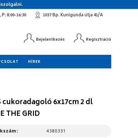
szolgálni.
 P: 8:00-16:30
1037 Bp. Kunigunda útja 41/A
Bejelentkezés
Regisztráció
PCSOLAT
HÍREK
 cukoradagoló 6x17cm 2 dl
E THE GRID
kkszám:
4380331