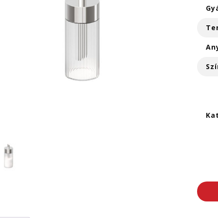
Gy
Te
An
Szí
Ka