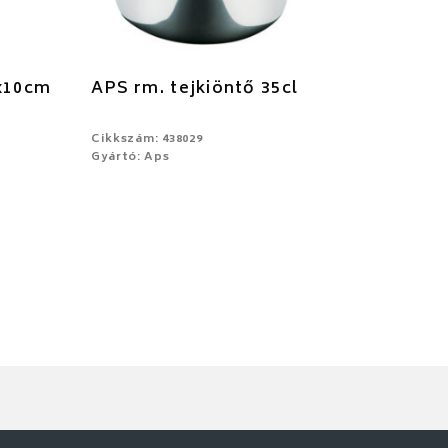
5x10cm
APS rm. tejkiöntő 35cl
Cikkszám: 438029
Gyártó: Aps