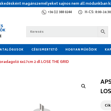
kedésként magánszemélyeket sajnos nem áll módunkban ki
+36 (1) 388 0244
H-CS: 8:00-16:30,
ATALÓGUSOK
CÉGISMERTETŐ
HOGYAN MŰKÖDIK
KA
oradagoló 6x17cm 2 dl LOSE THE GRID
APS
LOS
Ci