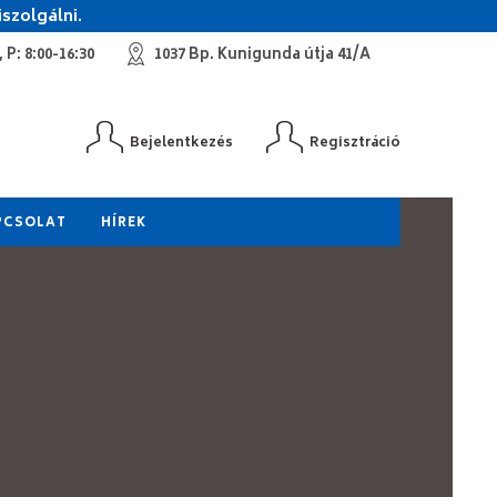
szolgálni.
 P: 8:00-16:30
1037 Bp. Kunigunda útja 41/A
Bejelentkezés
Regisztráció
PCSOLAT
HÍREK