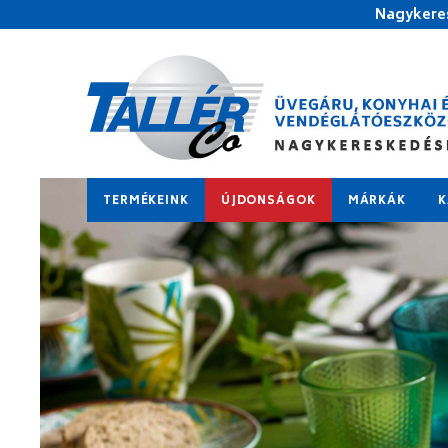
Nagykeres
TERMÉKEINK
ÚJDONSÁGOK
MÁRKÁK
K