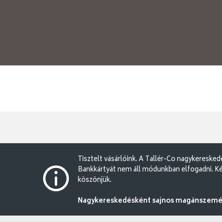
Tisztelt vásárlóink. A Tallér-Co nagykereske
Bankkártyát nem áll módunkban elfogadni. Ké
köszönjük.
Nagykereskedésként sajnos magánszemély