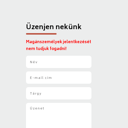
Üzenjen nekünk
Magánszemélyek jelentkezését
nem tudjuk fogadni!
N
é
v
E
*
-
m
T
a
á
i
r
l
Ü
g
*
z
y
e
*
n
e