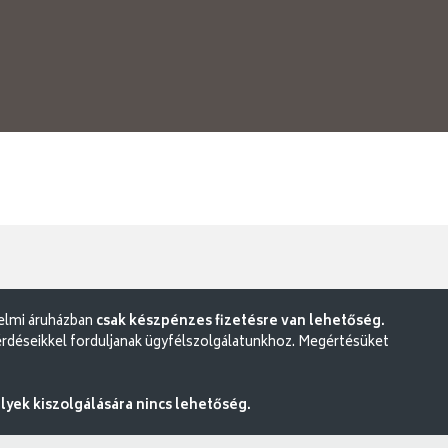
delmi áruházban
csak készpénzes fizetésre van lehetőség.
rdéseikkel forduljanak ügyfélszolgálatunkhoz. Megértésüket
ek kiszolgálására nincs lehetőség.