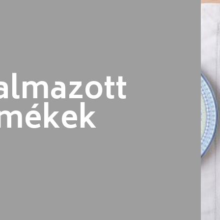
almazott
rmékek