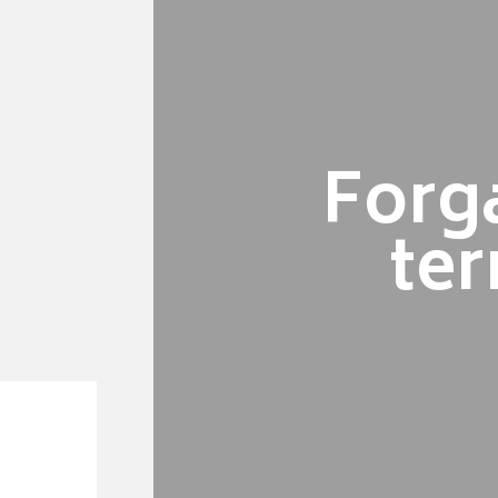
Forg
te