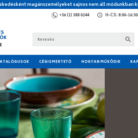
kedésként magánszemélyeket sajnos nem áll módunkban ki
+36 (1) 388 0244
H-CS: 8:00-16:30,
ATALÓGUSOK
CÉGISMERTETŐ
HOGYAN MŰKÖDIK
KA