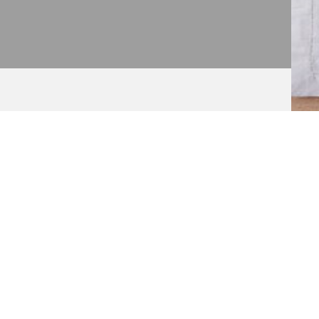
Legnépszerűbb termékein
RJE MEG KÍNÁLATUNK LEGNÉPSZERŰBB TERM