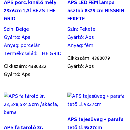
APS porc. kínáló mély
APS LED FÉM lámpa
23x6cm 1,3l BÉZS THE
asztali 8×25 cm NISSRIN
GRID
FEKETE
Szín
:
Beige
Szín
:
Fekete
Gyártó
:
Aps
Gyártó
:
Aps
Anyag
:
porcelán
Anyag
:
fém
Termékcsalád
:
THE GRID
Cikkszám: 4380079
Cikkszám: 4380322
Gyártó: Aps
Gyártó: Aps
APS tejesüveg + parafa
APS fa tároló 3r.
tető 1l 9x27cm