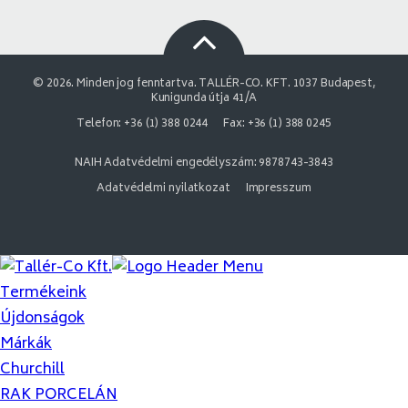
© 2026. Minden jog fenntartva. TALLÉR-CO. KFT. 1037 Budapest,
Kunigunda útja 41/A
Telefon: +36 (1) 388 0244
Fax: +36 (1) 388 0245
NAIH Adatvédelmi engedélyszám: 9878743-3843
Adatvédelmi nyilatkozat
Impresszum
Termékeink
Újdonságok
Márkák
Churchill
RAK PORCELÁN