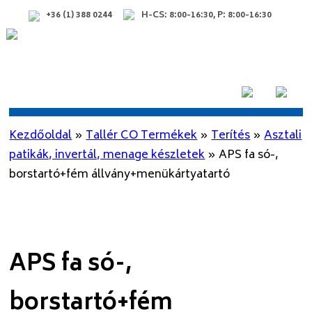
+36 (1) 388 0244
H-CS: 8:00-16:30, P: 8:00-16:30
Kezdőoldal
»
Tallér CO Termékek
»
Terítés
»
Asztali
patikák, invertál, menage készletek
»
APS fa só-,
borstartó+fém állvány+menükártyatartó
APS fa só-,
borstartó+fém