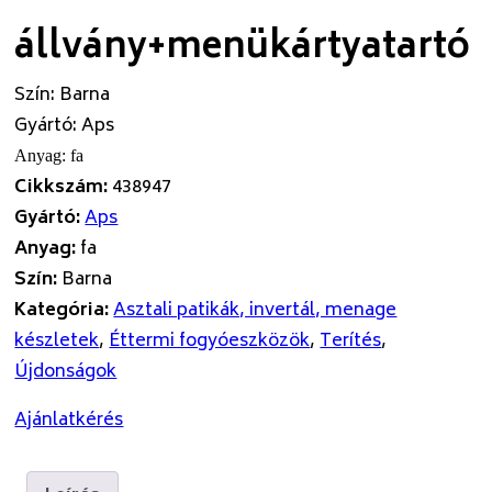
állvány+menükártyatartó
Szín
:
Barna
Gyártó
:
Aps
Anyag
:
fa
Cikkszám:
438947
Gyártó:
Aps
Anyag:
fa
Szín:
Barna
Kategória:
Asztali patikák, invertál, menage
készletek
,
Éttermi fogyóeszközök
,
Terítés
,
Újdonságok
Ajánlatkérés