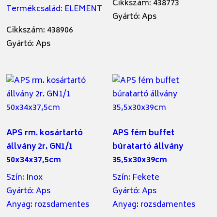
Cikkszám: 438773
Termékcsalád
:
ELEMENT
Gyártó: Aps
Cikkszám: 438906
Gyártó: Aps
APS rm. kosártartó
APS fém buffet
állvány 2r. GN1/1
búratartó állvány
50x34x37,5cm
35,5x30x39cm
Szín
:
Inox
Szín
:
Fekete
Gyártó
:
Aps
Gyártó
:
Aps
Anyag
:
rozsdamentes
Anyag
:
rozsdamentes