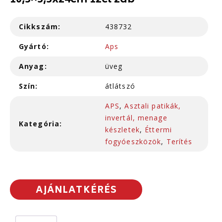
10,5×5,5x24cm 12cl 2db
Cikkszám:
438732
Gyártó:
Aps
Anyag:
üveg
Szín:
átlátszó
APS
,
Asztali patikák,
invertál, menage
Kategória:
készletek
,
Éttermi
fogyóeszközök
,
Terítés
AJÁNLATKÉRÉS