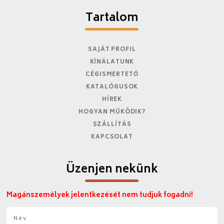
Tartalom
SAJÁT PROFIL
KÍNÁLATUNK
CÉGISMERTETŐ
KATALÓGUSOK
HÍREK
HOGYAN MŰKÖDIK?
SZÁLLÍTÁS
KAPCSOLAT
Üzenjen nekünk
Magánszemélyek jelentkezését nem tudjuk fogadni!
N
é