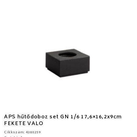
APS hűtődoboz set GN 1/6 17,6×16,2x9cm
FEKETE VALO
Cikkszám: 4380259