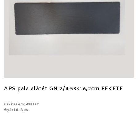
APS pala alátét GN 2/4 53×16,2cm FEKETE
Cikkszám: 438177
Gyártó: Aps