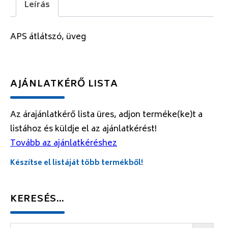
Leírás
APS átlátszó, üveg
AJÁNLATKÉRŐ LISTA
Az árajánlatkérő lista üres, adjon terméke(ke)t a
listához és küldje el az ajánlatkérést!
Tovább az ajánlatkéréshez
Készítse el listáját több termékből!
KERESÉS…