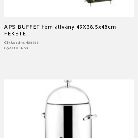
APS BUFFET fém állvány 49X38,5x48cm
FEKETE
Cikkszám: 438933
Gyártó: Aps