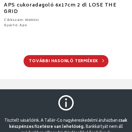
APS cukoradagoló 6x17cm 2 dl LOSE THE
GRID
Cikkszám: 4380331
Gyártó: Aps
TOVÁBBI HASONLÓ TERMÉKEK
Tisztelt vásárlóink. A Tallér-Co nagykereskedelmi áruházban
csak
készpénzes fizetésre van lehetőség.
Bankkártyát nem áll