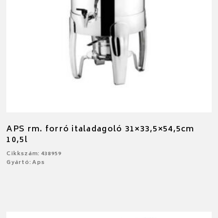
APS rm. forró italadagoló 31×33,5×54,5cm
10,5l
Cikkszám: 438959
Gyártó: Aps