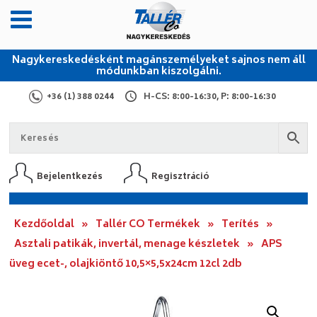
Nagykereskedésként magánszemélyeket sajnos nem áll
módunkban kiszolgálni.
+36 (1) 388 0244
H-CS: 8:00-16:30, P: 8:00-16:30
Bejelentkezés
Regisztráció
Kezdőoldal
»
Tallér CO Termékek
»
Terítés
»
Asztali patikák, invertál, menage készletek
»
APS
üveg ecet-, olajkiöntő 10,5×5,5x24cm 12cl 2db