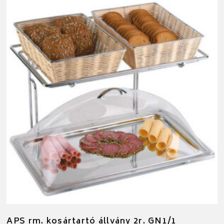
APS rm. kosártartó állvány 2r. GN1/1