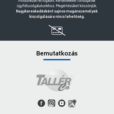
módunkban elfogadni. Kérdéseikkel forduljanak
ügyfélszolgálatunkhoz. Megértésüket köszönjük.
Nagykereskedésként sajnos magánszemélyek
kiszolgálására nincs lehetőség.
Bemutatkozás