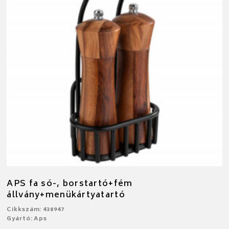
APS fa só-, borstartó+fém
állvány+menükártyatartó
Cikkszám: 438947
Gyártó: Aps