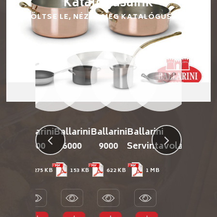
Katalógusaink
TÖLTSE LE, NÉZZE MEG KATALÓGUSAINK
me
Ballarini
Ballarini
Ballarini
Ballarini
a
2000
6000
9000
Servintavola
2 MB
275 KB
153 KB
622 KB
1 MB