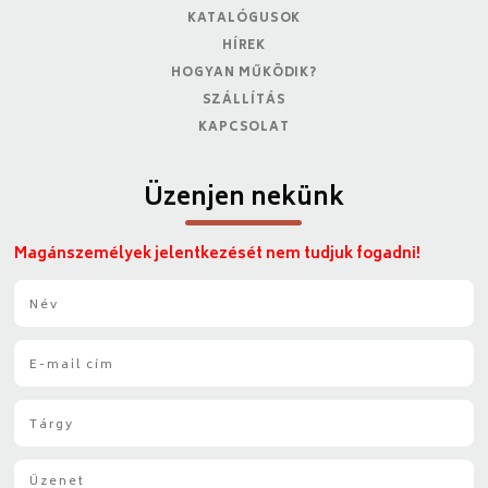
KATALÓGUSOK
HÍREK
HOGYAN MŰKÖDIK?
SZÁLLÍTÁS
KAPCSOLAT
Üzenjen nekünk
Magánszemélyek jelentkezését nem tudjuk fogadni!
N
é
v
E
*
-
m
T
a
á
i
r
l
Ü
g
*