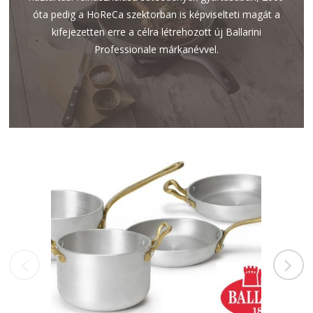
óta pedig a HoReCa szektorban is képviselteti magát a
kifejezetten erre a célra létrehozott új Ballarini
Professionale márkanévvel.