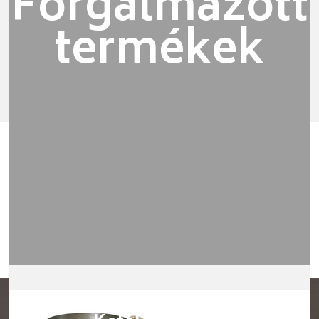
Forgalmazott
termékek
Legnépszerűbb termékeink
ISMERJE MEG KÍNÁLATUNK LEGNÉPSZERŰBB
TERMÉKEIT