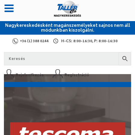
Nagykereskedésként magánszemélyeket sajnos nem áll
módunkban kiszolgálni.
+36 (1) 388 0244
H-CS: 8:00-16:30, P: 8:00-16:30
Bejelentkezés
Regisztráció