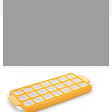
Legnépszerűbb termékeink
ISMERJE MEG KÍNÁLATUNK LEGNÉPSZERŰBB
TERMÉKEIT