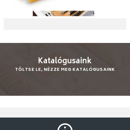
DELICIA műanyag raviolini forma kerek
21 lyukú 27x11x2cm
Katalógusaink
TÖLTSE LE, NÉZZE MEG KATALÓGUSAINK