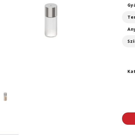
Gy
Te
An
Szí
Ka