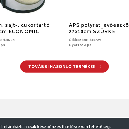
. sajt-, cukortartó
APS polyrat. evőeszkö
5cm ECONOMIC
27x10cm SZÜRKE
: 438734
Cikkszám: 438729
Aps
Gyártó: Aps
TOVÁBBI HASONLÓ TERMÉKEK
delmi áruházban
csak készpénzes fizetésre van lehetőség.