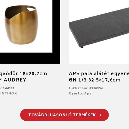
égvödör 18×20,7cm
APS pala alátét egyen
Y AUDREY
GN 1/3 32,5×17,6cm
: 144971
Cikkszám: 4380356
PINTINOX
Gyártó: Aps
TOVÁBBI HASONLÓ TERMÉKEK