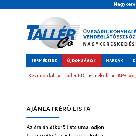
Nagykeres
TERMÉKEINK
ÚJDONSÁGOK
MÁRKÁK
K
Kezdőoldal
»
Tallér CO Termékek
»
APS só-
AJÁNLATKÉRŐ LISTA
Az árajánlatkérő lista üres, adjon