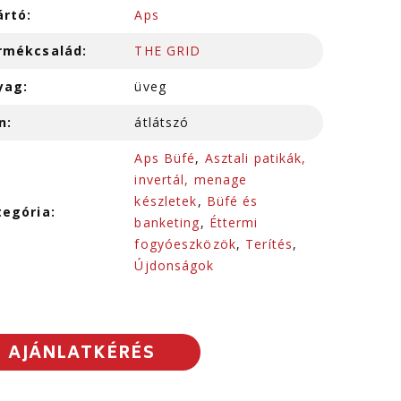
ártó:
Aps
rmékcsalád:
THE GRID
yag:
üveg
n:
átlátszó
Aps Büfé
,
Asztali patikák,
invertál, menage
készletek
,
Büfé és
tegória:
banketing
,
Éttermi
fogyóeszközök
,
Terítés
,
Újdonságok
AJÁNLATKÉRÉS