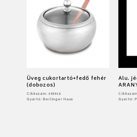
Üveg cukortartó+fedő fehér
Alu. j
(dobozos)
ARAN
Cikkszám: 345916
Cikkszám
Gyártó: Berlinger Haus
Gyártó: 