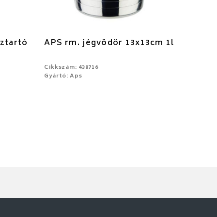
ztartó
APS rm. jégvödör 13x13cm 1l
Cikkszám: 438716
Gyártó: Aps