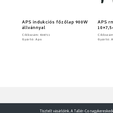
APS indukciós főzőlap 900W
APS rm
állvánnyal
10×7,
Cikkszám: 438711
Cikkszám
Gyártó: Aps
Gyártó: 
Tisztelt vásárlóink. A Tallér-Co nagykereske