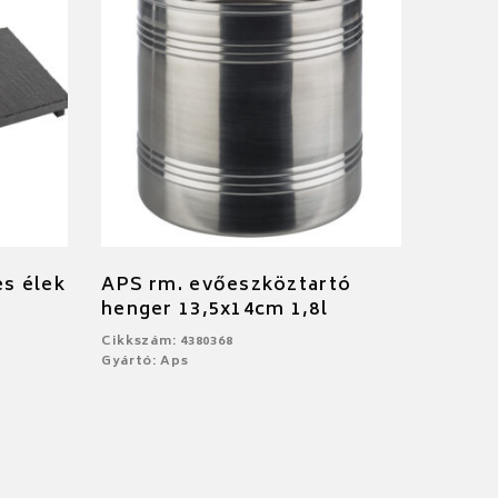
es élek
APS rm. evőeszköztartó
henger 13,5x14cm 1,8l
Cikkszám: 4380368
Gyártó: Aps