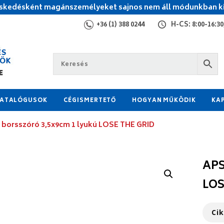
kedésként magánszemélyeket sajnos nem áll módunkban ki
+36 (1) 388 0244
H-CS: 8:00-16:30,
ATALÓGUSOK
CÉGISMERTETŐ
HOGYAN MŰKÖDIK
KA
, borsszóró 3,5x9cm 1 lyukú LOSE THE GRID
APS
LOS
Ci