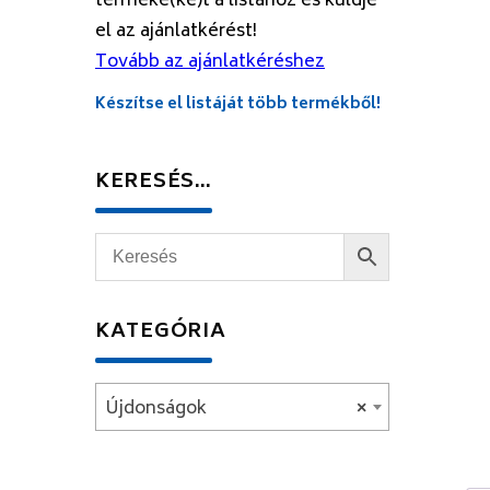
terméke(ke)t a listához és küldje
el az ajánlatkérést!
Tovább az ajánlatkéréshez
Készítse el listáját több termékből!
KERESÉS…
KATEGÓRIA
Újdonságok
×