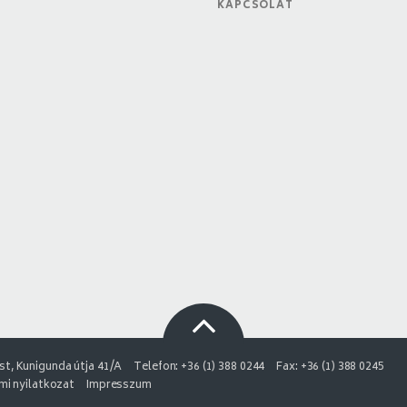
KAPCSOLAT
t, Kunigunda útja 41/A
Telefon: +36 (1) 388 0244
Fax: +36 (1) 388 0245
i nyilatkozat
Impresszum