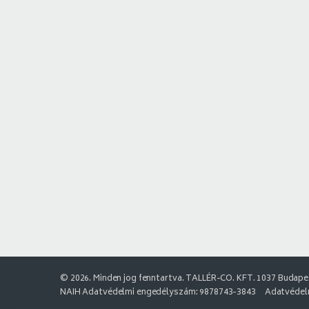
© 2026. Minden jog fenntartva. TALLÉR-CO. KFT. 1037 Budapes
NAIH Adatvédelmi engedélyszám: 9878743-3843
Adatvédelm