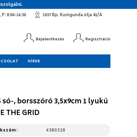
szolgálni.
 P: 8:00-16:30
1037 Bp. Kunigunda útja 41/A
Bejelentkezés
Regisztráció
PCSOLAT
HÍREK
 só-, borsszóró 3,5x9cm 1 lyukú
E THE GRID
kkszám:
4380328