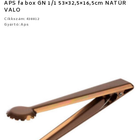
APS fa box GN 1/1 53×32,5×16,5cm NATÚR
VALO
Cikkszám: 438812
Gyártó: Aps