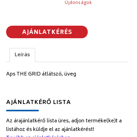
Újdonságok
AJÁNLATKÉRÉS
Leírás
Aps THE GRID átlátszó, üveg
AJÁNLATKÉRŐ LISTA
Az árajánlatkérő lista üres, adjon terméke(ke)t a
listához és küldje el az ajánlatkérést!