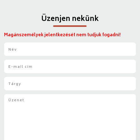
Üzenjen nekünk
Magánszemélyek jelentkezését nem tudjuk fogadni!
N
é
v
E
*
-
m
T
a
á
i
r
l
Ü
g
*
z
y
e
*
n
e
t
*