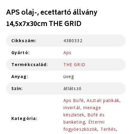
APS olaj-, ecettartó állvány
14,5x7x30cm THE GRID
Cikkszám:
4380332
Gyártó:
Aps
Termékcsalád:
THE GRID
Anyag:
üveg
Szín:
átlátszó
Aps Büfé
,
Asztali patikák,
invertál, menage
készletek
,
Büfé és
Kategória:
banketing
,
Éttermi
fogyóeszközök
,
Terítés
,