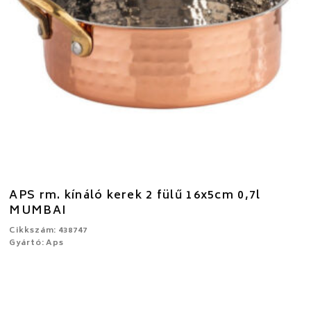
APS rm. kínáló kerek 2 fülű 16x5cm 0,7l
MUMBAI
Cikkszám: 438747
Gyártó: Aps