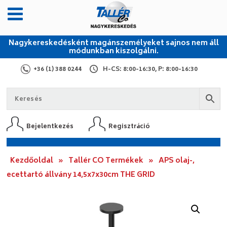
Nagykereskedésként magánszemélyeket sajnos nem áll
módunkban kiszolgálni.
+36 (1) 388 0244
H-CS: 8:00-16:30, P: 8:00-16:30
Bejelentkezés
Regisztráció
Kezdőoldal
»
Tallér CO Termékek
»
APS olaj-,
ecettartó állvány 14,5x7x30cm THE GRID