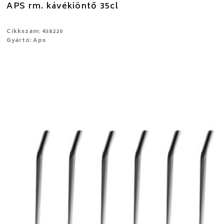
APS rm. kávékiöntő 35cl
Cikkszám: 438220
Gyártó: Aps