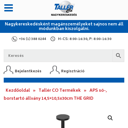
Nagykereskedésként magánszemélyeket sajnos nem áll
módunkban kiszolgálni.
+36 (1) 388 0244
H-CS: 8:00-16:30, P: 8:00-16:30
Bejelentkezés
Regisztráció
Kezdőoldal
»
Tallér CO Termékek
»
APS só-,
borstartó állvány 14,5×10,5x30cm THE GRID