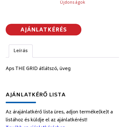
Újdonságok
AJÁNLATKÉRÉS
Leírás
Aps THE GRID átlátszó, üveg
AJÁNLATKÉRŐ LISTA
Az árajánlatkérő lista üres, adjon terméke(ke)t a
listához és küldje el az ajánlatkérést!