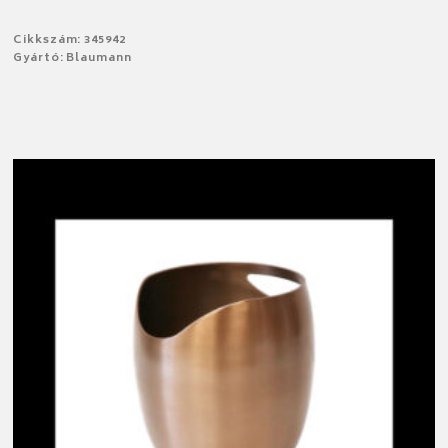
Cikkszám: 345942
Gyártó: Blaumann