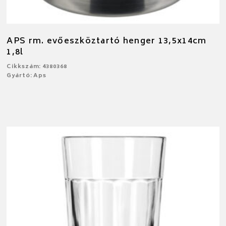
APS rm. evőeszköztartó henger 13,5x14cm
1,8l
Cikkszám: 4380368
Gyártó: Aps