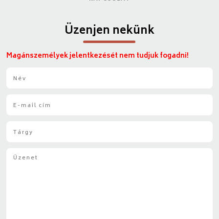
Üzenjen nekünk
Magánszemélyek jelentkezését nem tudjuk fogadni!
N
é
v
E
*
-
m
T
a
á
i
r
l
Ü
g
*
z
y
e
*
n
e
t
*