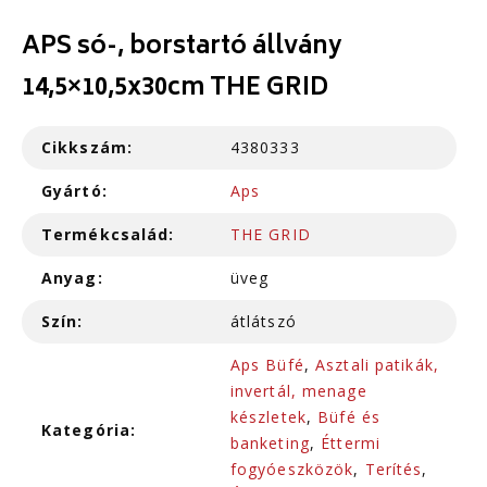
APS só-, borstartó állvány
14,5×10,5x30cm THE GRID
Cikkszám:
4380333
Gyártó:
Aps
Termékcsalád:
THE GRID
Anyag:
üveg
Szín:
átlátszó
Aps Büfé
,
Asztali patikák,
invertál, menage
készletek
,
Büfé és
Kategória:
banketing
,
Éttermi
fogyóeszközök
,
Terítés
,