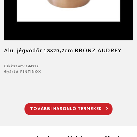
Alu. jégvödör 18×20,7cm BRONZ AUDREY
Cikkszám: 144972
Gyártó: PINTINOX
TOVÁBBI HASONLÓ TERMÉKEK