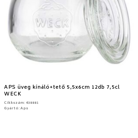
APS üveg kínáló+tető 5,5x6cm 12db 7,5cl
WECK
Cikkszám: 438881
Gyártó: Aps