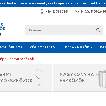
kedésként magánszemélyeket sajnos nem áll módunkban ki
+36 (1) 388 0244
H-CS: 8:00-16:30,
ATALÓGUSOK
CÉGISMERTETŐ
HOGYAN MŰKÖDIK
KA
épek és tartozékok
ERMI
NAGYKONYHAI
GYÓESZKÖZÖK
ESZKÖZÖK