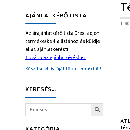
T
AJÁNLATKÉRŐ LISTA
1–30
Az árajánlatkérő lista üres, adjon
terméke(ke)t a listához és küldje
el az ajánlatkérést!
Tovább az ajánlatkéréshez
Készítse el listáját több termékből!
KERESÉS…
AT
tés
KATEGÓRIA