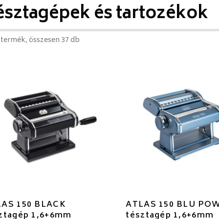
észtagépek és tartozékok
 termék, összesen 37 db
LAS 150 BLACK
ATLAS 150 BLU PO
ztagép 1,6+6mm
tésztagép 1,6+6mm