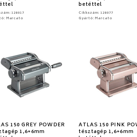
éttel
betéttel
szám: 128017
Cikkszám: 128077
tó: Marcato
Gyártó: Marcato
LAS 150 GREY POWDER
ATLAS 150 PINK P
ztagép 1,6+6mm
tésztagép 1,6+6mm