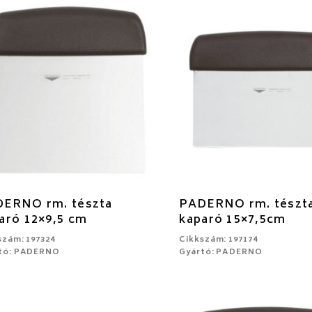
ERNO rm. tészta
PADERNO rm. tészt
aró 12×9,5 cm
kaparó 15×7,5cm
szám: 197324
Cikkszám: 197174
tó: PADERNO
Gyártó: PADERNO