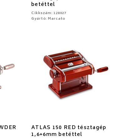
betéttel
Cikkszám: 128027
Gyártó: Marcato
OWDER
ATLAS 150 RED tésztagép
1,6+6mm betéttel