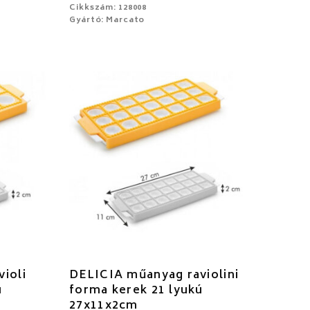
Cikkszám: 128008
Gyártó: Marcato
ioli
DELICIA műanyag raviolini
ú
forma kerek 21 lyukú
27x11x2cm