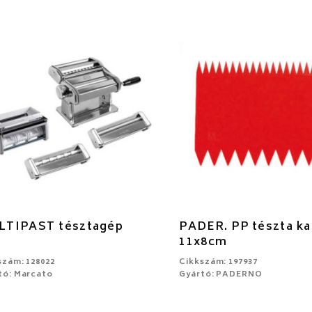
TIPAST tésztagép
PADER. PP tészta k
11x8cm
szám: 128022
Cikkszám: 197937
tó: Marcato
Gyártó: PADERNO