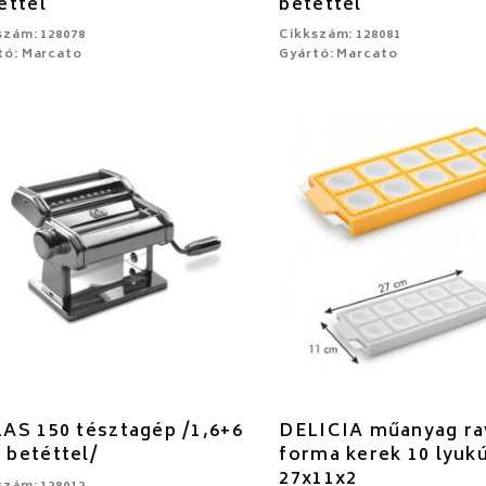
éttel
betéttel
szám: 128078
Cikkszám: 128081
tó: Marcato
Gyártó: Marcato
AS 150 tésztagép /1,6+6
DELICIA műanyag rav
betéttel/
forma kerek 10 lyuk
27x11x2