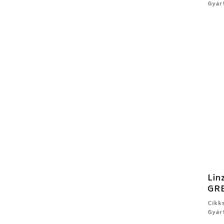
Gyár
Lin
GR
Cikk
Gyár