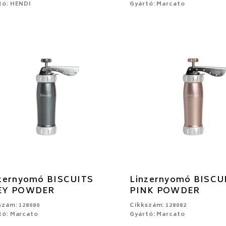
tó: HENDI
Gyártó: Marcato
zernyomó BISCUITS
Linzernyomó BISCU
EY POWDER
PINK POWDER
szám: 128080
Cikkszám: 128082
tó: Marcato
Gyártó: Marcato