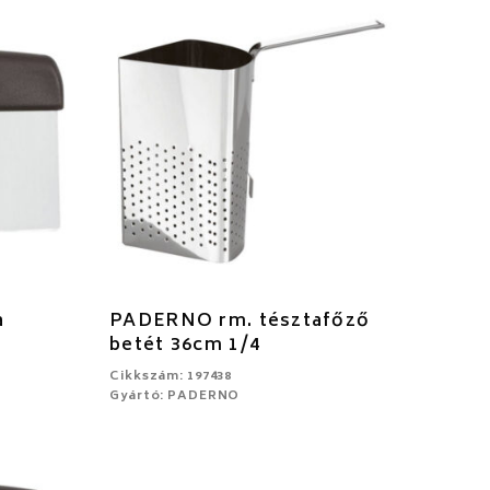
a
PADERNO rm. tésztafőző
betét 36cm 1/4
Cikkszám: 197438
Gyártó: PADERNO