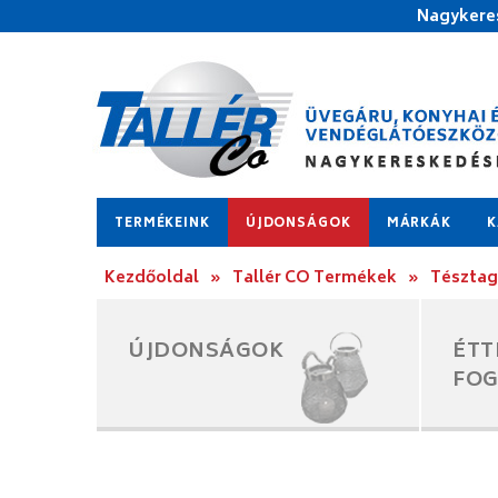
Nagykeres
TERMÉKEINK
ÚJDONSÁGOK
MÁRKÁK
K
Kezdőoldal
»
Tallér CO Termékek
»
Tésztag
ÚJDONSÁGOK
ÉTT
FO