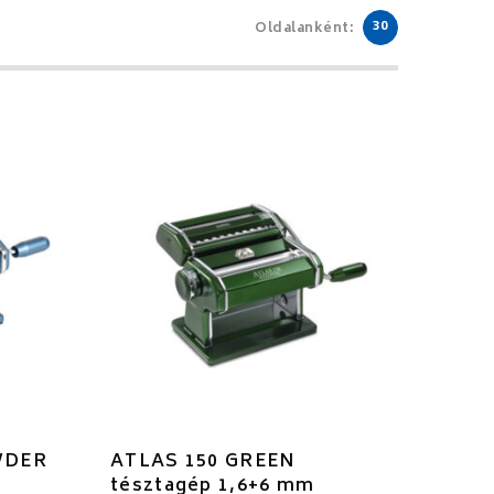
30
Oldalanként:
WDER
ATLAS 150 GREEN
tésztagép 1,6+6 mm