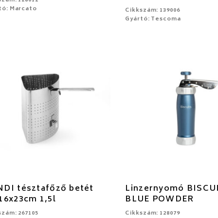
szám: 128012
tó: Marcato
Cikkszám: 139006
Gyártó: Tescoma
DI tésztafőző betét
Linzernyomó BISCU
16x23cm 1,5l
BLUE POWDER
szám: 267105
Cikkszám: 128079