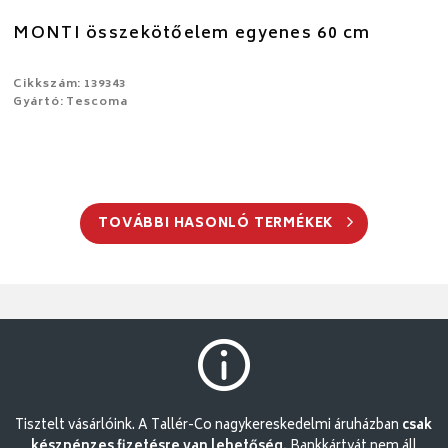
MONTI összekötőelem egyenes 60 cm
Cikkszám: 139343
Gyártó: Tescoma
TOVÁBBI HASONLÓ TERMÉKEK
Tisztelt vásárlóink. A Tallér-Co nagykereskedelmi áruházban
csak
készpénzes fizetésre van lehetőség.
Bankkártyát nem áll