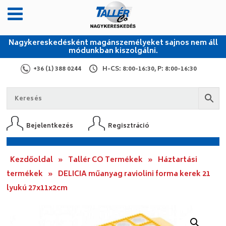
Nagykereskedésként magánszemélyeket sajnos nem áll
módunkban kiszolgálni.
+36 (1) 388 0244
H-CS: 8:00-16:30, P: 8:00-16:30
Bejelentkezés
Regisztráció
Kezdőoldal
»
Tallér CO Termékek
»
Háztartási
termékek
»
DELICIA műanyag raviolini forma kerek 21
lyukú 27x11x2cm