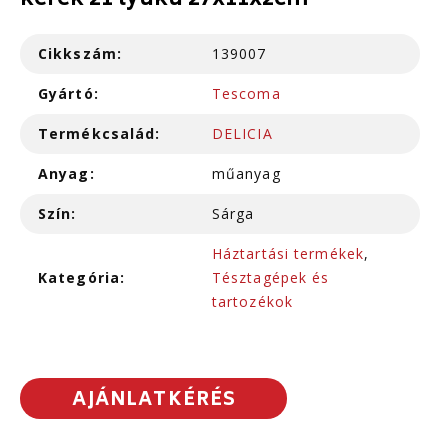
kerek 21 lyukú 27x11x2cm
Cikkszám:
139007
Gyártó:
Tescoma
Termékcsalád:
DELICIA
Anyag:
műanyag
Szín:
Sárga
Háztartási termékek
,
Kategória:
Tésztagépek és
tartozékok
AJÁNLATKÉRÉS