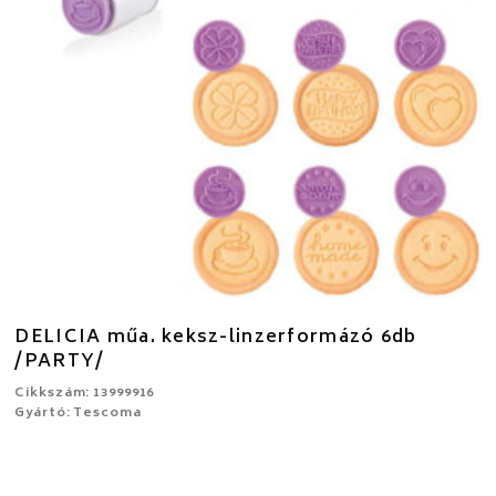
DELICIA műa. keksz-linzerformázó 6db
/PARTY/
Cikkszám: 13999916
Gyártó: Tescoma