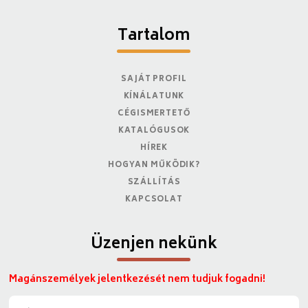
Tartalom
SAJÁT PROFIL
KÍNÁLATUNK
CÉGISMERTETŐ
KATALÓGUSOK
HÍREK
HOGYAN MŰKÖDIK?
SZÁLLÍTÁS
KAPCSOLAT
Üzenjen nekünk
Magánszemélyek jelentkezését nem tudjuk fogadni!
N