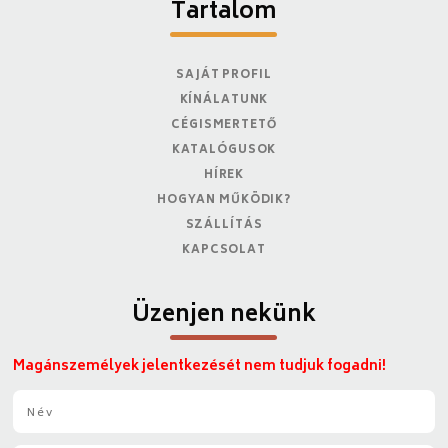
Tartalom
SAJÁT PROFIL
KÍNÁLATUNK
CÉGISMERTETŐ
KATALÓGUSOK
HÍREK
HOGYAN MŰKÖDIK?
SZÁLLÍTÁS
KAPCSOLAT
Üzenjen nekünk
Magánszemélyek jelentkezését nem tudjuk fogadni!
N
é
v