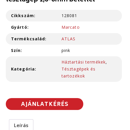
tésztagép 1,6+6mm betéttel
Cikkszám:
128081
Gyártó:
Marcato
Termékcsalád:
ATLAS
Szín:
pink
Háztartási termékek
,
Kategória:
Tésztagépek és
tartozékok
AJÁNLATKÉRÉS
Leírás