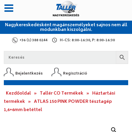
Nagykereskedésként magánszemélyeket sajnos nem áll
módunkban kiszolgálni.
+36 (1) 388 0244
H-CS: 8:00-16:30, P: 8:00-16:30
Bejelentkezés
Regisztráció
Kezdőoldal
»
Tallér CO Termékek
»
Háztartási
termékek
»
ATLAS 150 PINK POWDER tésztagép
1,6+6mm betéttel