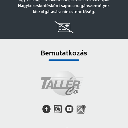
ügyfélszolgálatunkhoz. Megértésüket köszönjük.
Nagykereskedésként sajnos magánszemélyek
kiszolgálására nincs lehetőség.
Bemutatkozás