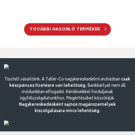
TOVÁBBI HASONLÓ TERMÉKEK
Tisztelt vásárlóink. A Tallér-Co nagykereskedelmi áruházban
csak
készpénzes fizetésre van lehetőség.
Bankkártyát nem áll
módunkban elfogadni. Kérdéseikkel forduljanak
ügyfélszolgálatunkhoz. Megértésüket köszönjük.
Nagykereskedésként sajnos magánszemélyek
kiszolgálására nincs lehetőség.