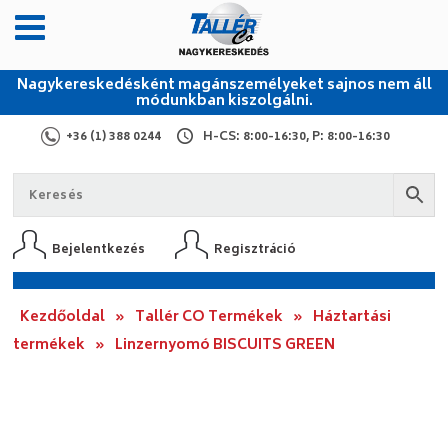
Nagykereskedésként magánszemélyeket sajnos nem áll
módunkban kiszolgálni.
+36 (1) 388 0244
H-CS: 8:00-16:30, P: 8:00-16:30
Bejelentkezés
Regisztráció
Kezdőoldal
»
Tallér CO Termékek
»
Háztartási
termékek
»
Linzernyomó BISCUITS GREEN