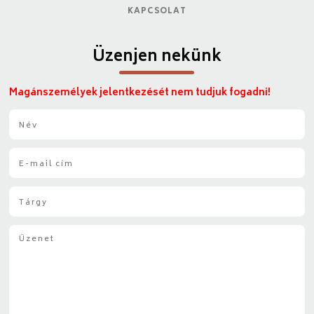
KAPCSOLAT
Üzenjen nekünk
Magánszemélyek jelentkezését nem tudjuk fogadni!
N
é
v
E
*
-
m
T
a
á
i
r
l
Ü
g
*
z
y
e
*
n
e
t
*