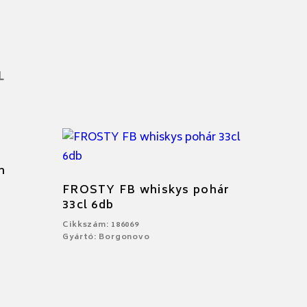
L
m
FROSTY FB whiskys pohár
33cl 6db
Cikkszám: 186069
Gyártó: Borgonovo