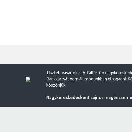
Tisztelt vásárlóink. A Tallér-Co nagykereske
Bankkártyát nem áll módunkban elfogadni. Ké
köszönjük.
Nagykereskedésként sajnos magánszemély