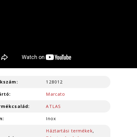
kkszám:
128012
ártó:
Marcato
rmékcsalád:
ATLAS
n:
Inox
Háztartási termékek
,