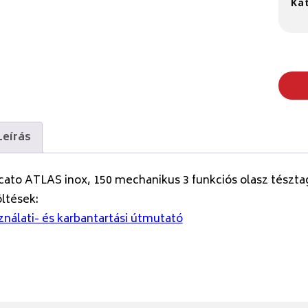
Ka
Leírás
ato ATLAS inox, 150 mechanikus 3 funkciós olasz tészt
ltések:
nálati- és karbantartási útmutató