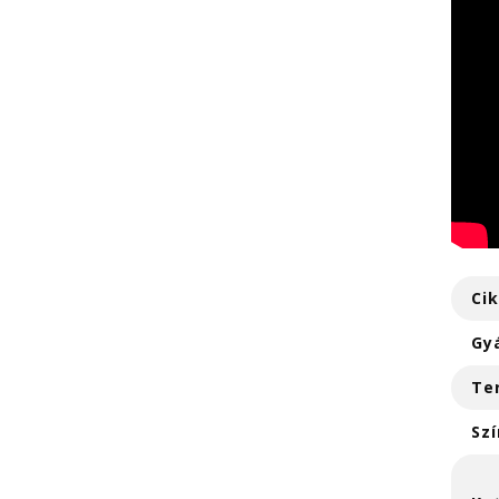
Ci
Gy
Te
Szí