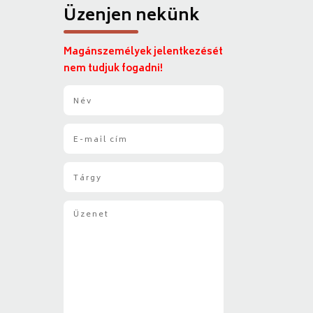
Üzenjen nekünk
Magánszemélyek jelentkezését
nem tudjuk fogadni!
N
é
v
E
*
-
m
T
a
á
i
r
l
Ü
g
*
z
y
e
*
n
e
t
*