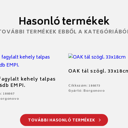
Hasonló termékek
TOVÁBBI TERMÉKEK EBBŐL A KATEGÓRIÁBÓ
OAK tál szögl. 33x18c
agylalt kehely talpas
 6db EMPI.
Cikkszám: 186073
Gyártó: Borgonovo
: 186067
Borgonovo
TOVÁBBI HASONLÓ TERMÉKEK