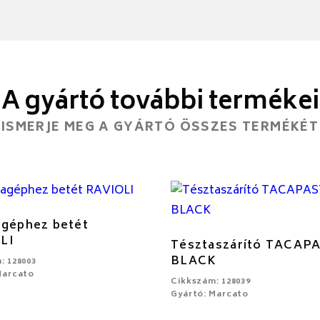
A gyártó további termékei
ISMERJE MEG A GYÁRTÓ ÖSSZES TERMÉKÉT
agéphez betét
LI
Tésztaszárító TACAP
BLACK
: 128003
Marcato
Cikkszám: 128039
Gyártó: Marcato