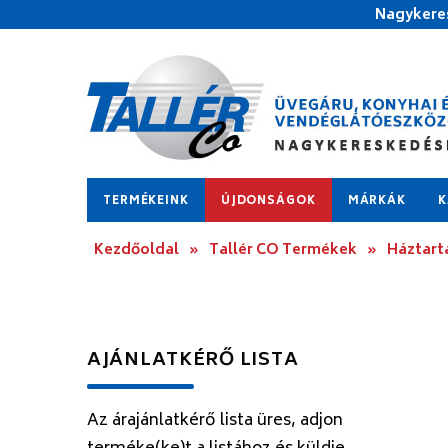
Nagykeres
TERMÉKEINK
ÚJDONSÁGOK
MÁRKÁK
K
Kezdőoldal
»
Tallér CO Termékek
»
Háztart
AJÁNLATKÉRŐ LISTA
Az árajánlatkérő lista üres, adjon