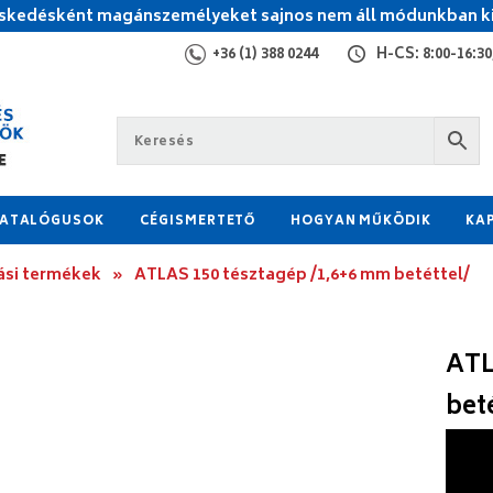
kedésként magánszemélyeket sajnos nem áll módunkban ki
+36 (1) 388 0244
H-CS: 8:00-16:30,
ATALÓGUSOK
CÉGISMERTETŐ
HOGYAN MŰKÖDIK
KA
ási termékek
»
ATLAS 150 tésztagép /1,6+6 mm betéttel/
ATL
bet