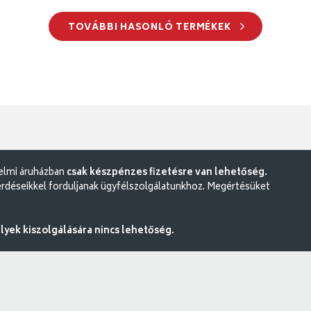
TOVÁBBI HASONLÓ TERMÉKEK
delmi áruházban
csak készpénzes fizetésre van lehetőség.
rdéseikkel forduljanak ügyfélszolgálatunkhoz. Megértésüket
ek kiszolgálására nincs lehetőség.