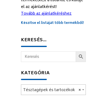
terméke(ke)t a listához és küldje
el az ajánlatkérést!
Tovább az ajánlatkéréshez
Készítse el listáját több termékből!
KERESÉS…
KATEGÓRIA
Tésztagépek és tartozékok
×