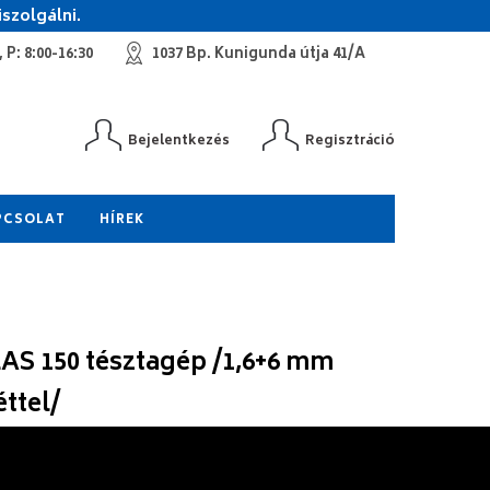
szolgálni.
 P: 8:00-16:30
1037 Bp. Kunigunda útja 41/A
Bejelentkezés
Regisztráció
PCSOLAT
HÍREK
AS 150 tésztagép /1,6+6 mm
éttel/