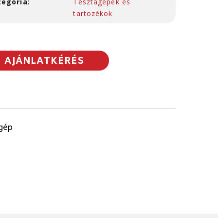
tegória:
Tésztagépek és
tartozékok
AJÁNLATKÉRÉS
agép