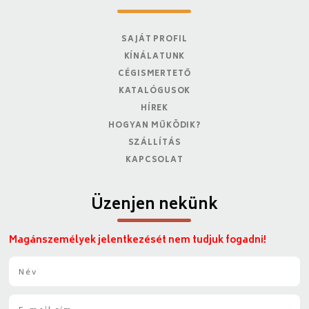
SAJÁT PROFIL
KÍNÁLATUNK
CÉGISMERTETŐ
KATALÓGUSOK
HÍREK
HOGYAN MŰKÖDIK?
SZÁLLÍTÁS
KAPCSOLAT
Üzenjen nekünk
Magánszemélyek jelentkezését nem tudjuk fogadni!
N
é
v
E
*