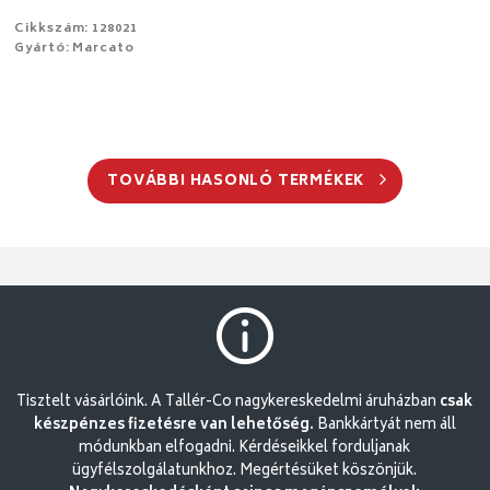
Cikkszám: 128021
Gyártó: Marcato
TOVÁBBI HASONLÓ TERMÉKEK
Tisztelt vásárlóink. A Tallér-Co nagykereskedelmi áruházban
csak
készpénzes fizetésre van lehetőség.
Bankkártyát nem áll
módunkban elfogadni. Kérdéseikkel forduljanak
ügyfélszolgálatunkhoz. Megértésüket köszönjük.