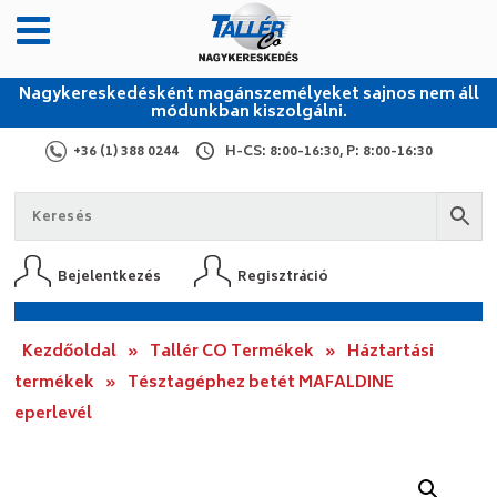
Nagykereskedésként magánszemélyeket sajnos nem áll
módunkban kiszolgálni.
+36 (1) 388 0244
H-CS: 8:00-16:30, P: 8:00-16:30
Bejelentkezés
Regisztráció
Kezdőoldal
»
Tallér CO Termékek
»
Háztartási
termékek
»
Tésztagéphez betét MAFALDINE
eperlevél