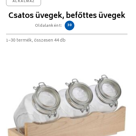
ALKALMAZ
Csatos üvegek, befőttes üvegek
30
Oldalanként:
1–30 termék, összesen 44 db