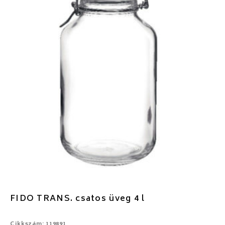
FIDO TRANS. csatos üveg 4 l
Cikkszám: 119891