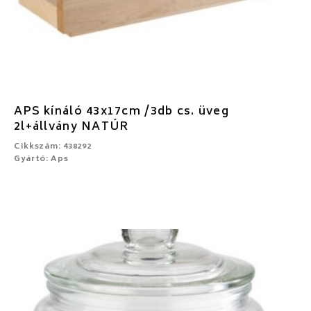
APS kínáló 43x17cm /3db cs. üveg
2l+állvány NATÚR
Cikkszám: 438292
Gyártó: Aps