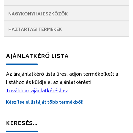
NAGYKONYHAI
ESZKÖZÖK
HÁZTARTÁSI
TERMÉKEK
AJÁNLATKÉRŐ LISTA
Az árajánlatkérő lista üres, adjon terméke(ke)t a
listához és küldje el az ajánlatkérést!
Tovább az ajánlatkéréshez
Készítse el listáját több termékből!
KERESÉS…