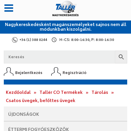
Nagykereskedésként magánszemélyeket sajnos nem áll
módunkban kiszolgálni.
+36 (1) 388 0244
H-CS: 8:00-16:30, P: 8:00-16:30
Bejelentkezés
Regisztráció
Kezdőoldal
»
Tallér CO Termékek
»
Tárolás
»
Csatos üvegek, befőttes üvegek
ÚJDONSÁGOK
ÉTTERMI
FOGYÓESZKÖZÖK