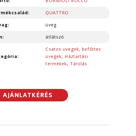
ártó:
BORMIOLI ROCCO
rmékcsalád:
QUATTRO
yag:
üveg
n:
átlátszó
Csatos üvegek, befőttes
tegória:
üvegek
,
Háztartási
termékek
,
Tárolás
AJÁNLATKÉRÉS