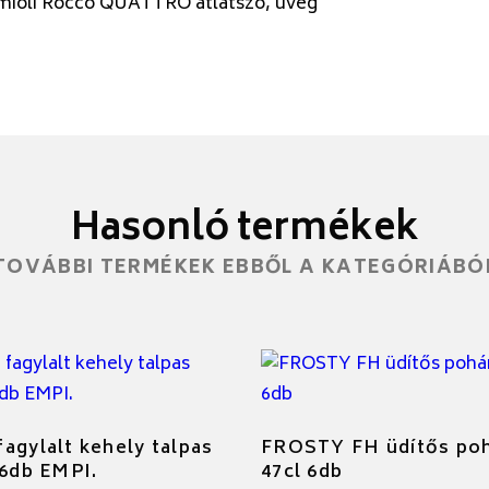
mioli Rocco QUATTRO átlátszó, üveg
Hasonló termékek
TOVÁBBI TERMÉKEK EBBŐL A KATEGÓRIÁBÓ
agylalt kehely talpas
FROSTY FH üdítős po
 6db EMPI.
47cl 6db