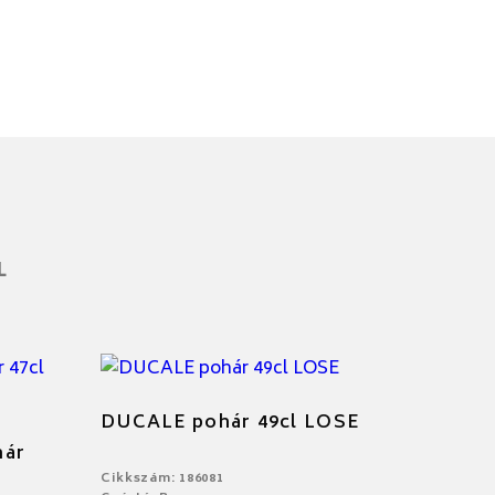
L
DUCALE pohár 49cl LOSE
hár
Cikkszám: 186081