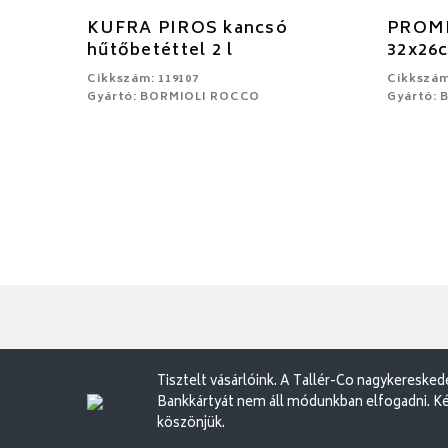
KUFRA PIROS kancsó
PROME
hűtőbetéttel 2 l
32x26
Cikkszám: 119107
Cikkszám
Gyártó: BORMIOLI ROCCO
Gyártó:
Tisztelt vásárlóink. A Tallér-Co nagykereske
Bankkártyát nem áll módunkban elfogadni. Ké
köszönjük.