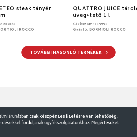
TEO steak tányér
QUATTRO JUICE tárol
cm
üveg+tető 1 l
: 202063
Cikkszám: 119991
 BORMIOLI ROCCO
Gyártó: BORMIOLI ROCCO
TOVÁBBI HASONLÓ TERMÉKEK
delmi áruházban
csak készpénzes fizetésre van lehetőség.
rdéseikkel forduljanak ügyfélszolgálatunkhoz. Megértésüket