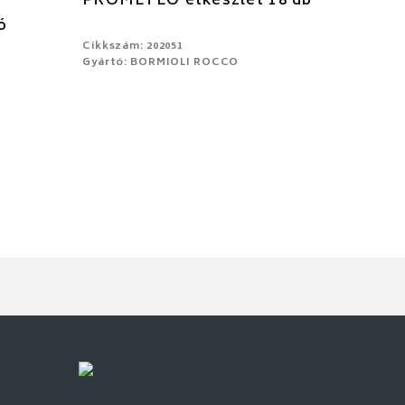
PROMETEO étkészlet 18 db
ó
Cikkszám: 202051
Gyártó: BORMIOLI ROCCO