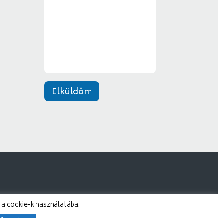
y
e
*
n
e
t
*
Elküldöm
 a cookie-k használatába.