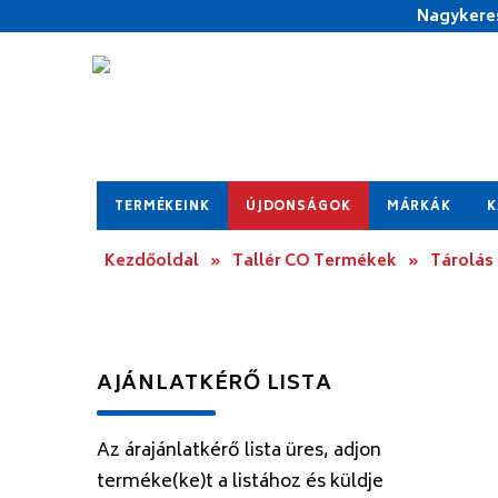
Nagykeres
TERMÉKEINK
ÚJDONSÁGOK
MÁRKÁK
K
Kezdőoldal
»
Tallér CO Termékek
»
Tárolás
AJÁNLATKÉRŐ LISTA
Az árajánlatkérő lista üres, adjon
terméke(ke)t a listához és küldje