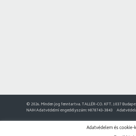
© 2026. Minden jog fenntartva. TALLÉR-CO. KFT. 1037 Budapes
NAIH Adatvédelmi engedélyszám: 9878743-3843
Adatvédelm
Adatvédelem és cookie-k: