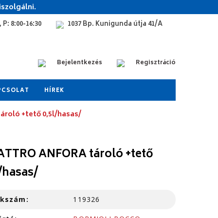
szolgálni.
 P: 8:00-16:30
1037 Bp. Kunigunda útja 41/A
Bejelentkezés
Regisztráció
PCSOLAT
HÍREK
oló +tető 0,5l/hasas/
TTRO ANFORA tároló +tető
l/hasas/
kkszám:
119326