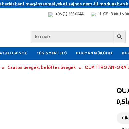
kedésként magánszemélyeket sajnos nem áll módunkban ki
+36 (1) 388 0244
H-CS: 8:00-16:30,
ATALÓGUSOK
CÉGISMERTETŐ
HOGYAN MŰKÖDIK
KA
»
Csatos üvegek, befőttes üvegek
»
QUATTRO ANFORA tár
QUA
0,5
Ci