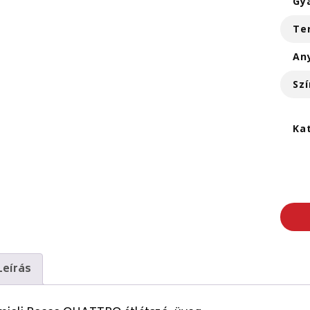
Gy
Te
An
Szí
Ka
Leírás