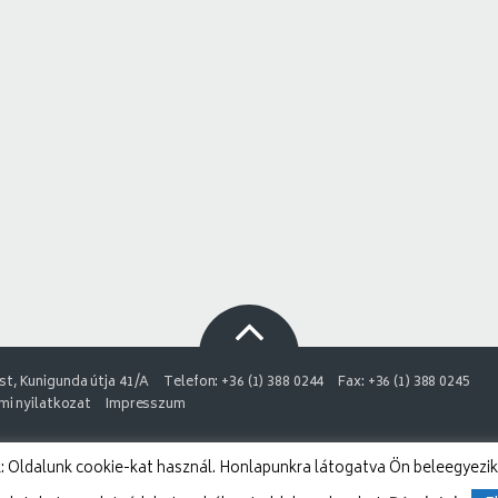
t, Kunigunda útja 41/A
Telefon: +36 (1) 388 0244
Fax: +36 (1) 388 0245
i nyilatkozat
Impresszum
 Oldalunk cookie-kat használ. Honlapunkra látogatva Ön beleegyezik