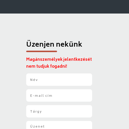
Üzenjen nekünk
Magánszemélyek jelentkezését
nem tudjuk fogadni!
N
é
v
E
*
-
m
T
a
á
i
r
l
Ü
g
*
z