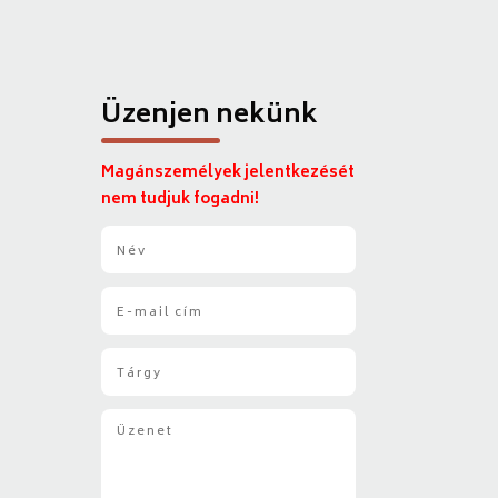
Üzenjen nekünk
Magánszemélyek jelentkezését
nem tudjuk fogadni!
N
é
v
E
*
-
m
T
a
á
i
r
l
Ü
g
*
z
y
e
*
n