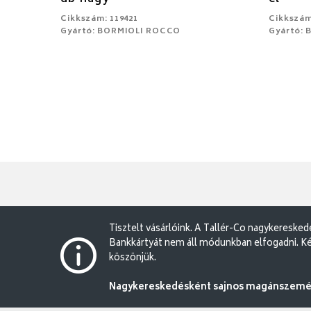
Cikkszám: 119421
Cikkszám
Gyártó: BORMIOLI ROCCO
Gyártó:
Tisztelt vásárlóink. A Tallér-Co nagykereske
Bankkártyát nem áll módunkban elfogadni. Ké
köszönjük.
Nagykereskedésként sajnos magánszemély