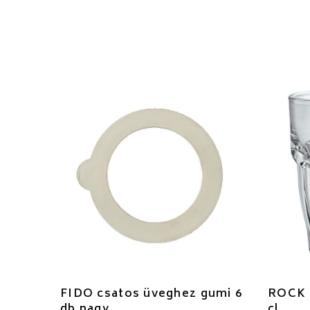
FIDO csatos üveghez gumi 6
ROCK 
db nagy
cl