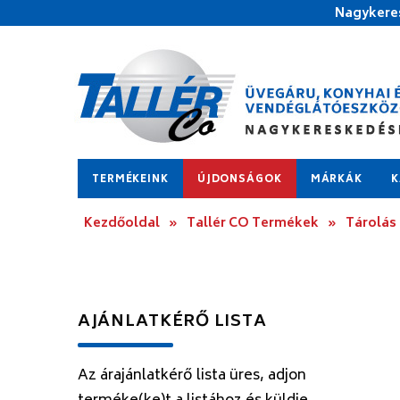
Nagykeres
TERMÉKEINK
ÚJDONSÁGOK
MÁRKÁK
K
Kezdőoldal
»
Tallér CO Termékek
»
Tárolás
AJÁNLATKÉRŐ LISTA
Az árajánlatkérő lista üres, adjon