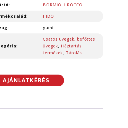
ártó:
BORMIOLI ROCCO
rmékcsalád:
FIDO
yag:
gumi
Csatos üvegek, befőttes
tegória:
üvegek
,
Háztartási
termékek
,
Tárolás
AJÁNLATKÉRÉS