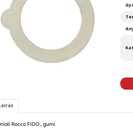
Gy
Te
An
Ka
Leírás
mioli Rocco FIDO , gumi