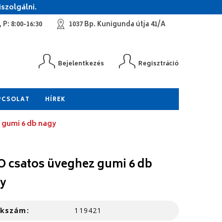
szolgálni.
 P: 8:00-16:30
1037 Bp. Kunigunda útja 41/A
Bejelentkezés
Regisztráció
PCSOLAT
HÍREK
 gumi 6 db nagy
O csatos üveghez gumi 6 db
y
kkszám:
119421