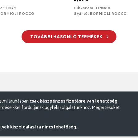
: 119879
Cikkszám: 1190018
 BORMIOLI ROCCO
Gyártó: BORMIOLI ROCCO
TOVÁBBI HASONLÓ TERMÉKEK
delmi áruházban
csak készpénzes fizetésre van lehetőség.
rdéseikkel forduljanak ügyfélszolgálatunkhoz. Megértésüket
ek kiszolgálására nincs lehetőség.