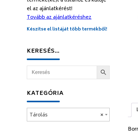
terméke(ke)t a listához és küldje
el az ajánlatkérést!
Tovább az ajánlatkéréshez
Készítse el listáját több termékből!
KERESÉS…
KATEGÓRIA
Tárolás
×
Bor