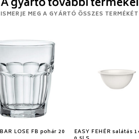
A gyártó további termékei
ISMERJE MEG A GYÁRTÓ ÖSSZES TERMÉKÉT
BAR LOSE FB pohár 20
EASY FEHÉR salátás 1
0,5l S