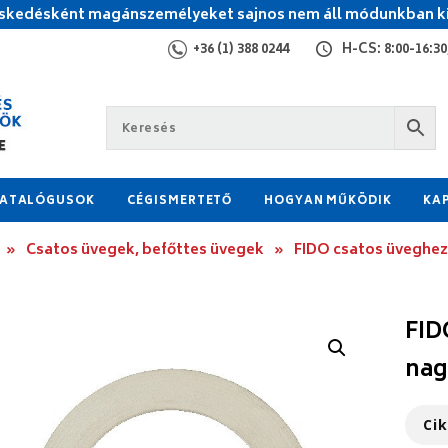
kedésként magánszemélyeket sajnos nem áll módunkban ki
+36 (1) 388 0244
H-CS: 8:00-16:30,
ATALÓGUSOK
CÉGISMERTETŐ
HOGYAN MŰKÖDIK
KA
»
Csatos üvegek, befőttes üvegek
»
FIDO csatos üveghez
FID
nag
Ci