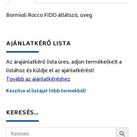
Bormioli Rocco FIDO átlátszó, üveg
AJÁNLATKÉRŐ LISTA
Az árajánlatkérő lista üres, adjon terméke(ke)t a
listához és küldje el az ajánlatkérést!
Tovább az ajánlatkéréshez
Készítse el listáját több termékből!
KERESÉS…