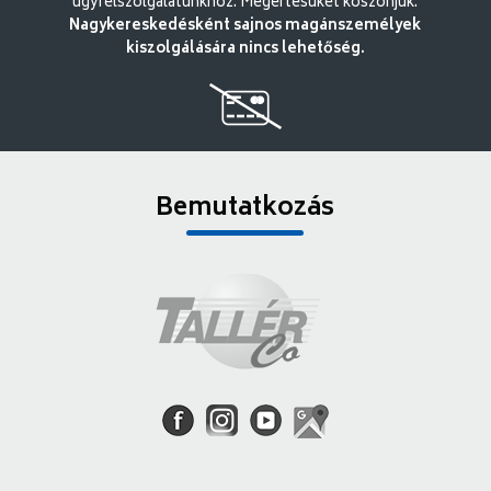
ügyfélszolgálatunkhoz. Megértésüket köszönjük.
Nagykereskedésként sajnos magánszemélyek
kiszolgálására nincs lehetőség.
Bemutatkozás