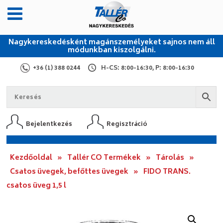
Nagykereskedésként magánszemélyeket sajnos nem áll
módunkban kiszolgálni.
+36 (1) 388 0244
H-CS: 8:00-16:30, P: 8:00-16:30
Bejelentkezés
Regisztráció
Kezdőoldal
»
Tallér CO Termékek
»
Tárolás
»
Csatos üvegek, befőttes üvegek
»
FIDO TRANS.
csatos üveg 1,5 l