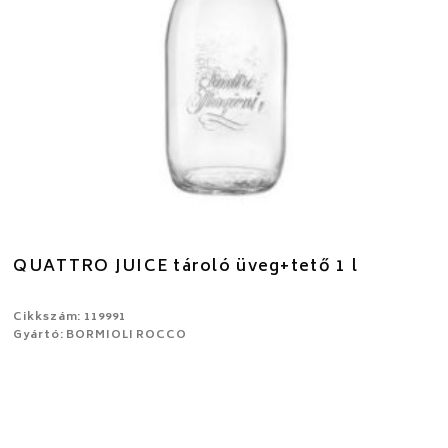
QUATTRO JUICE tároló üveg+tető 1 l
Cikkszám: 119991
Gyártó: BORMIOLI ROCCO