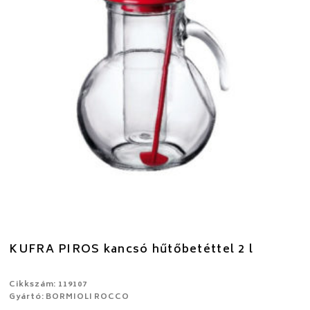
KUFRA PIROS kancsó hűtőbetéttel 2 l
Cikkszám: 119107
Gyártó: BORMIOLI ROCCO