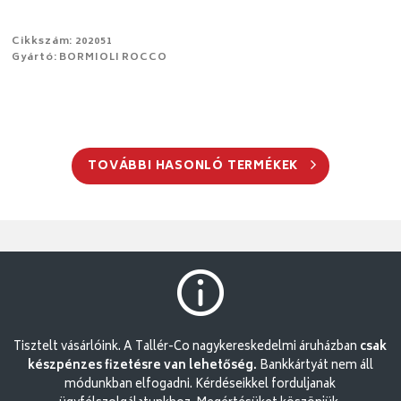
Cikkszám: 202051
Gyártó: BORMIOLI ROCCO
TOVÁBBI HASONLÓ TERMÉKEK
Tisztelt vásárlóink. A Tallér-Co nagykereskedelmi áruházban
csak
készpénzes fizetésre van lehetőség.
Bankkártyát nem áll
módunkban elfogadni. Kérdéseikkel forduljanak