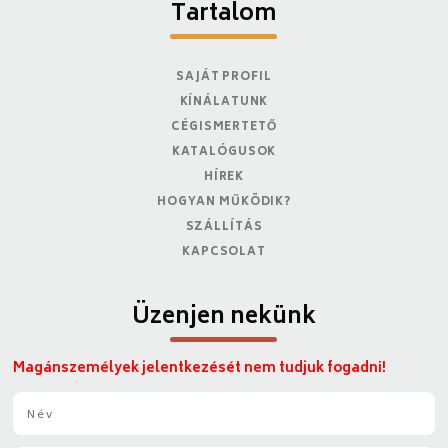
Tartalom
SAJÁT PROFIL
KÍNÁLATUNK
CÉGISMERTETŐ
KATALÓGUSOK
HÍREK
HOGYAN MŰKÖDIK?
SZÁLLÍTÁS
KAPCSOLAT
Üzenjen nekünk
Magánszemélyek jelentkezését nem tudjuk fogadni!
N
é
v