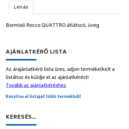
Leírás
Bormioli Rocco QUATTRO átlátszó, üveg
AJÁNLATKÉRŐ LISTA
Az árajánlatkérő lista üres, adjon terméke(ke)t a
listához és küldje el az ajánlatkérést!
Tovább az ajánlatkéréshez
Készítse el listáját több termékből!
KERESÉS…