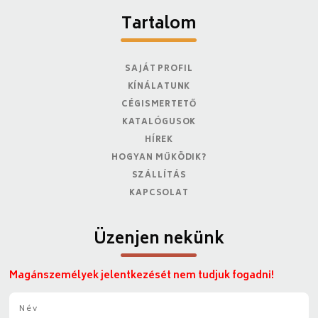
Tartalom
SAJÁT PROFIL
KÍNÁLATUNK
CÉGISMERTETŐ
KATALÓGUSOK
HÍREK
HOGYAN MŰKÖDIK?
SZÁLLÍTÁS
KAPCSOLAT
Üzenjen nekünk
Magánszemélyek jelentkezését nem tudjuk fogadni!
N
é