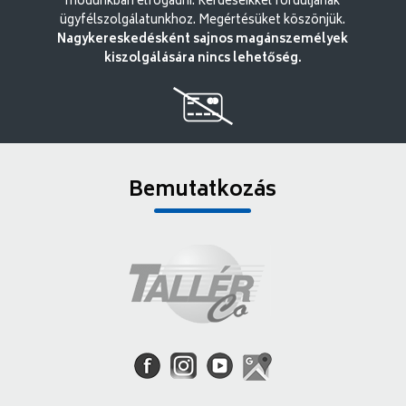
módunkban elfogadni. Kérdéseikkel forduljanak
ügyfélszolgálatunkhoz. Megértésüket köszönjük.
Nagykereskedésként sajnos magánszemélyek
kiszolgálására nincs lehetőség.
Bemutatkozás