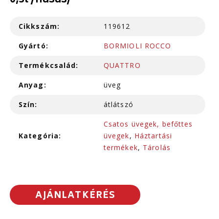
0,3l /hasas/
Cikkszám:
119612
Gyártó:
BORMIOLI ROCCO
Termékcsalád:
QUATTRO
Anyag:
üveg
Szín:
átlátszó
Csatos üvegek, befőttes
Kategória:
üvegek
,
Háztartási
termékek
,
Tárolás
AJÁNLATKÉRÉS