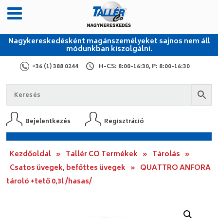
Nagykereskedésként magánszemélyeket sajnos nem áll
módunkban kiszolgálni.
+36 (1) 388 0244
H-CS: 8:00-16:30, P: 8:00-16:30
Bejelentkezés
Regisztráció
Kezdőoldal
»
Tallér CO Termékek
»
Tárolás
»
Csatos üvegek, befőttes üvegek
»
QUATTRO ANFORA
tároló +tető 0,3l /hasas/