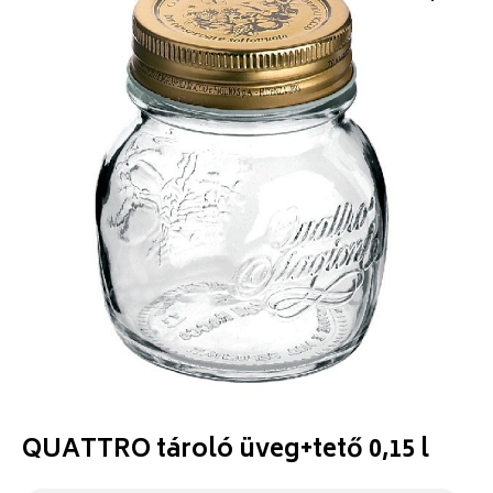
QUATTRO tároló üveg+tető 0,15 l