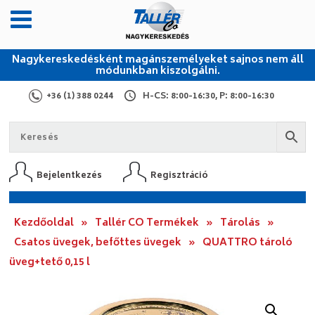
Nagykereskedésként magánszemélyeket sajnos nem áll
módunkban kiszolgálni.
+36 (1) 388 0244
H-CS: 8:00-16:30, P: 8:00-16:30
Bejelentkezés
Regisztráció
Kezdőoldal
»
Tallér CO Termékek
»
Tárolás
»
Csatos üvegek, befőttes üvegek
»
QUATTRO tároló
üveg+tető 0,15 l