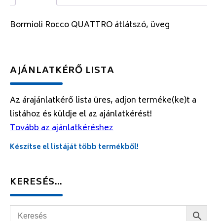
Bormioli Rocco QUATTRO átlátszó, üveg
AJÁNLATKÉRŐ LISTA
Az árajánlatkérő lista üres, adjon terméke(ke)t a
listához és küldje el az ajánlatkérést!
Tovább az ajánlatkéréshez
Készítse el listáját több termékből!
KERESÉS…