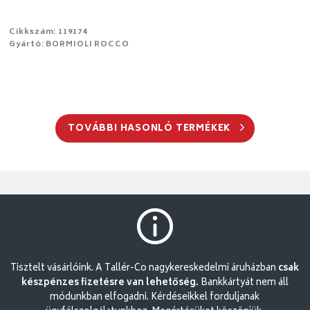
Cikkszám: 119174
Gyártó: BORMIOLI ROCCO
TOVÁBBI HASONLÓ TERMÉKEK
Tisztelt vásárlóink. A Tallér-Co nagykereskedelmi áruházban
csak
készpénzes fizetésre van lehetőség.
Bankkártyát nem áll
módunkban elfogadni. Kérdéseikkel forduljanak