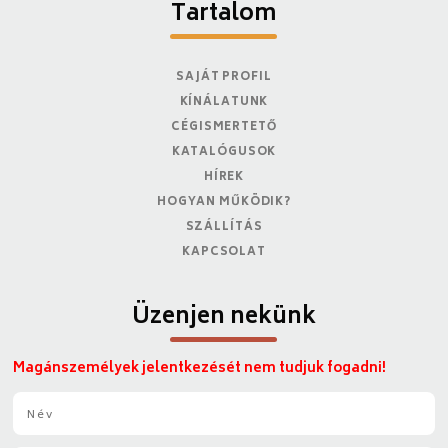
Tartalom
SAJÁT PROFIL
KÍNÁLATUNK
CÉGISMERTETŐ
KATALÓGUSOK
HÍREK
HOGYAN MŰKÖDIK?
SZÁLLÍTÁS
KAPCSOLAT
Üzenjen nekünk
Magánszemélyek jelentkezését nem tudjuk fogadni!
N
é
v