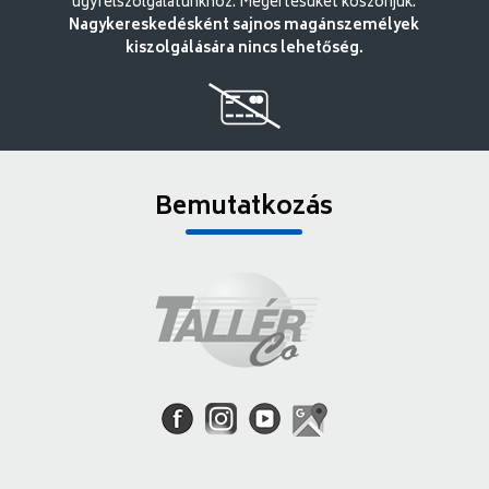
ügyfélszolgálatunkhoz. Megértésüket köszönjük.
Nagykereskedésként sajnos magánszemélyek
kiszolgálására nincs lehetőség.
Bemutatkozás