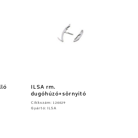
lló
ILSA rm.
dugóhúzó+sörnyitó
Cikkszám: 126029
Gyártó: ILSA