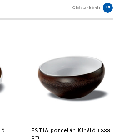
30
Oldalanként:
ló
ESTIA porcelán Kínáló 18×8
cm