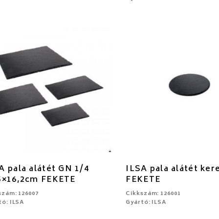
A pala alátét GN 1/4
ILSA pala alátét ke
5×16,2cm FEKETE
FEKETE
szám: 126007
Cikkszám: 126001
tó: ILSA
Gyártó: ILSA