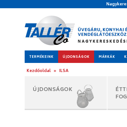
Nagykeres
TERMÉKEINK
ÚJDONSÁGOK
MÁRKÁK
K
Kezdőoldal
»
ILSA
ÚJDONSÁGOK
ÉTT
FO