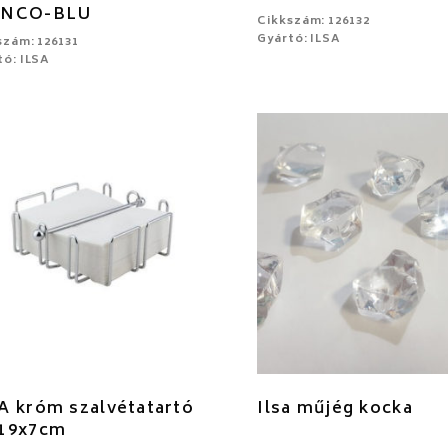
ANCO-BLU
Cikkszám: 126132
Gyártó: ILSA
szám: 126131
tó: ILSA
A króm szalvétatartó
Ilsa műjég kocka
19x7cm