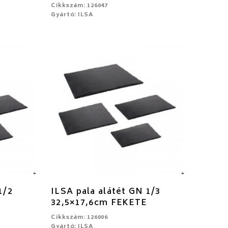
Cikkszám: 126047
Gyártó: ILSA
1/2
ILSA pala alátét GN 1/3
32,5×17,6cm FEKETE
Cikkszám: 126006
Gyártó: ILSA