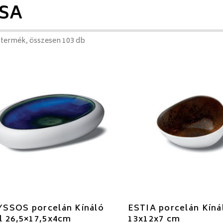
LSA
 termék, összesen 103 db
SSOS porcelán Kínáló
ESTIA porcelán Kíná
l 26,5×17,5x4cm
13x12x7 cm