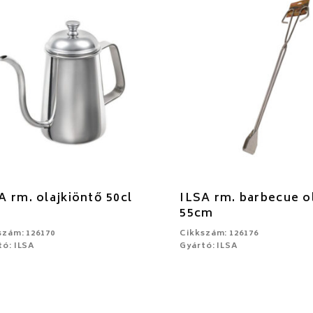
A rm. olajkiöntő 50cl
ILSA rm. barbecue o
55cm
szám: 126170
Cikkszám: 126176
tó: ILSA
Gyártó: ILSA