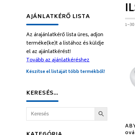
I
AJÁNLATKÉRŐ LISTA
1–30
Az árajánlatkérő lista üres, adjon
terméke(ke)t a listához és küldje
el az ajánlatkérést!
Tovább az ajánlatkéréshez
Készítse el listáját több termékből!
KERESÉS…
ABY
ová
KATEGÓRIA