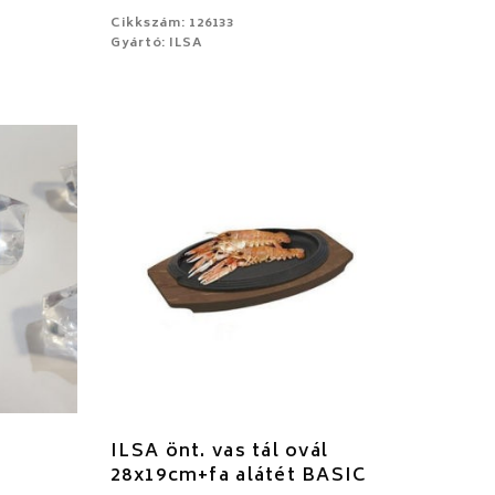
Cikkszám: 126133
Gyártó: ILSA
ILSA önt. vas tál ovál
28x19cm+fa alátét BASIC