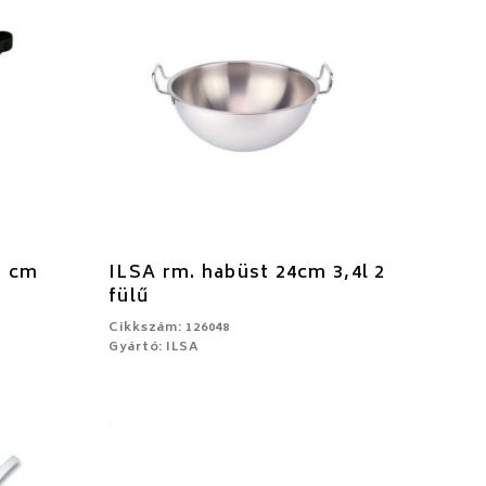
0 cm
ILSA rm. habüst 24cm 3,4l 2
fülű
Cikkszám: 126048
Gyártó: ILSA