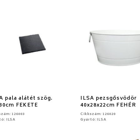
A pala alátét szög.
ILSA pezsgősvödör
30cm FEKETE
40x28x22cm FEHÉR
szám: 126003
Cikkszám: 126020
tó: ILSA
Gyártó: ILSA