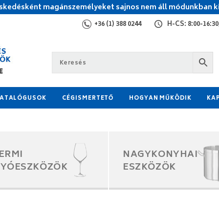
kedésként magánszemélyeket sajnos nem áll módunkban ki
+36 (1) 388 0244
H-CS: 8:00-16:30,
ATALÓGUSOK
CÉGISMERTETŐ
HOGYAN MŰKÖDIK
KA
ERMI
NAGYKONYHAI
GYÓESZKÖZÖK
ESZKÖZÖK