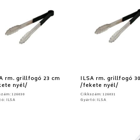
A rm. grillfogó 23 cm
ILSA rm. grillfogó 3
kete nyél/
/fekete nyél/
szám: 126030
Cikkszám: 126031
tó: ILSA
Gyártó: ILSA