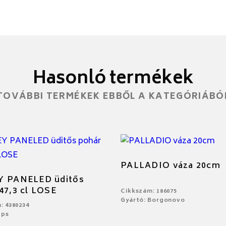
Hasonló termékek
TOVÁBBI TERMÉKEK EBBŐL A KATEGÓRIÁBÓ
PALLADIO váza 20cm
Y PANELED üditős
47,3 cl LOSE
Cikkszám: 186075
Gyártó: Borgonovo
: 4380234
Aps