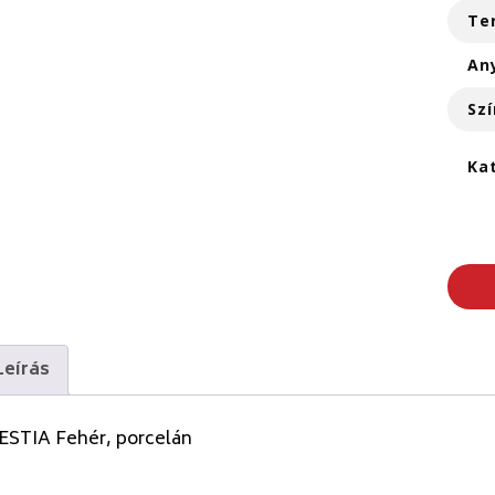
Te
An
Szí
Ka
Leírás
 ESTIA Fehér, porcelán