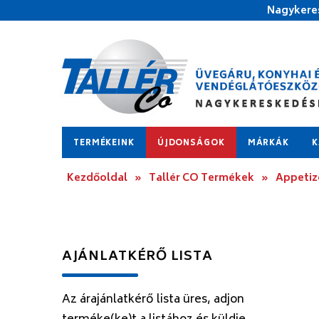
Nagykeres
TERMÉKEINK
ÚJDONSÁGOK
MÁRKÁK
K
Kezdőoldal
»
Tallér CO Termékek
»
Appetize
AJÁNLATKÉRŐ LISTA
Az árajánlatkérő lista üres, adjon