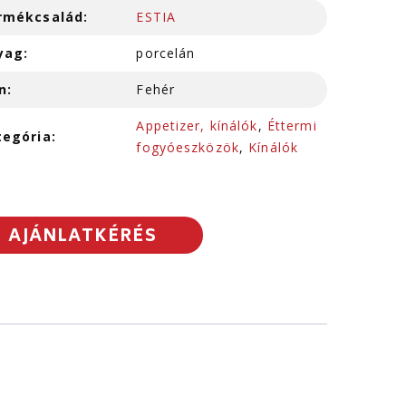
rmékcsalád:
ESTIA
yag:
porcelán
n:
Fehér
Appetizer, kínálók
,
Éttermi
tegória:
fogyóeszközök
,
Kínálók
AJÁNLATKÉRÉS