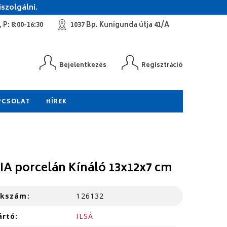
szolgálni.
 P: 8:00-16:30
1037 Bp. Kunigunda útja 41/A
Bejelentkezés
Regisztráció
PCSOLAT
HÍREK
IA porcelán Kínáló 13x12x7 cm
kkszám:
126132
ártó:
ILSA