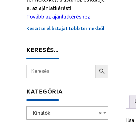
terméke(ke)t a listához és küldje
el az ajánlatkérést!
Tovább az ajánlatkéréshez
Készítse el listáját több termékből!
KERESÉS…
KATEGÓRIA
Kínálók
×
Ilsa