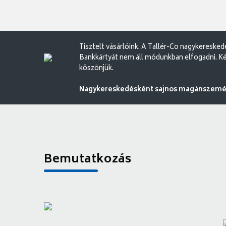
Tisztelt vásárlóink. A Tallér-Co nagykereske
Bankkártyát nem áll módunkban elfogadni. Ké
köszönjük.
Nagykereskedésként sajnos magánszemély
Bemutatkozás