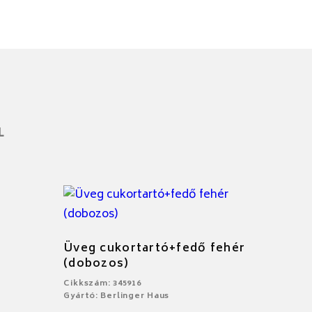
L
Üveg cukortartó+fedő fehér
(dobozos)
Cikkszám: 345916
Gyártó: Berlinger Haus