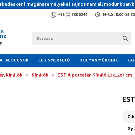
kedésként magánszemélyeket sajnos nem áll módunkban ki
+36 (1) 388 0244
H-CS: 8:00-16:30,
ATALÓGUSOK
CÉGISMERTETŐ
HOGYAN MŰKÖDIK
KA
r, kínálók
»
Kínálók
»
ESTIA porcelán Kínáló 13x12x7 cm
EST
Ci
Gy