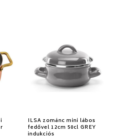
i
ILSA zománc mini lábos
er
fedővel 12cm 50cl GREY
indukciós