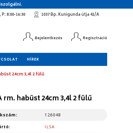
szolgálni.
 P: 8:00-16:30
1037 Bp. Kunigunda útja 41/A
Bejelentkezés
Regisztráció
PCSOLAT
HÍREK
abüst 24cm 3,4l 2 fülű
A rm. habüst 24cm 3,4l 2 fülű
kkszám:
126048
ártó:
ILSA