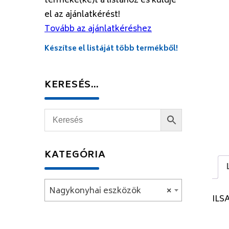
terméke(ke)t a listához és küldje
el az ajánlatkérést!
Tovább az ajánlatkéréshez
Készítse el listáját több termékből!
KERESÉS…
KATEGÓRIA
Nagykonyhai eszközök
×
ILS