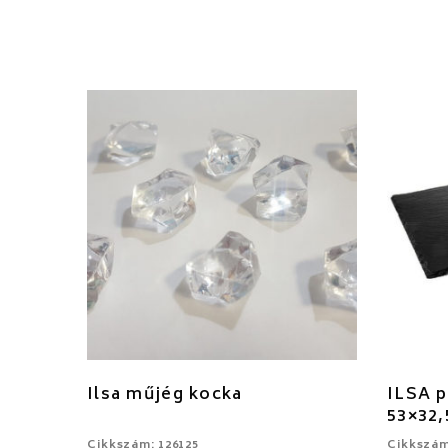
Ilsa műjég kocka
ILSA p
53×32
Cikkszám: 126125
Cikkszám