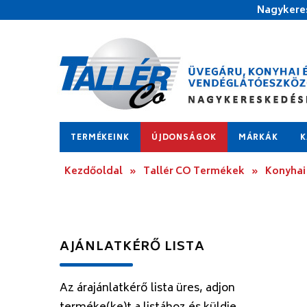
Nagykeres
TERMÉKEINK
ÚJDONSÁGOK
MÁRKÁK
K
Kezdőoldal
»
Tallér CO Termékek
»
Konyhai
AJÁNLATKÉRŐ LISTA
Az árajánlatkérő lista üres, adjon