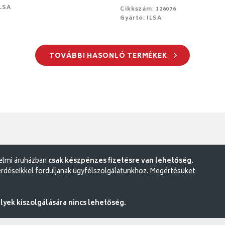
ILSA
Cikkszám: 126076
Gyártó: ILSA
TOVÁBBI HASONLÓ TERMÉKEK
delmi áruházban
csak készpénzes fizetésre van lehetőség.
rdéseikkel forduljanak ügyfélszolgálatunkhoz. Megértésüket
ek kiszolgálására nincs lehetőség.