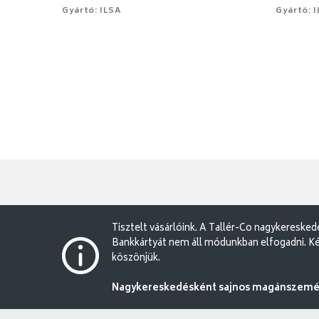
Gyártó: ILSA
Gyártó: 
Tisztelt vásárlóink. A Tallér-Co nagykereske
Bankkártyát nem áll módunkban elfogadni. Ké
köszönjük.
Nagykereskedésként sajnos magánszemély