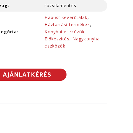
yag:
rozsdamentes
Habüst keverőtálak
,
Háztartási termékek
,
tegória:
Konyhai eszközök,
Előkészítés
,
Nagykonyhai
eszközök
AJÁNLATKÉRÉS