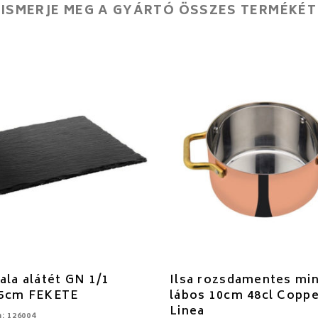
ISMERJE MEG A GYÁRTÓ ÖSSZES TERMÉKÉT
ala alátét GN 1/1
Ilsa rozsdamentes min
,5cm FEKETE
lábos 10cm 48cl Copp
Linea
: 126004