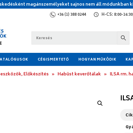
kedésként magánszemélyeket sajnos nem áll módunkban ki
+36 (1) 388 0244
H-CS: 8:00-16:30,
ATALÓGUSOK
CÉGISMERTETŐ
HOGYAN MŰKÖDIK
KA
 eszközök, Előkészítés
»
Habüst keverőtálak
»
ILSA rm. h
ILS
Ci
Gy