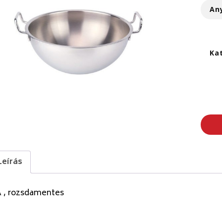
An
Ka
Leírás
A , rozsdamentes