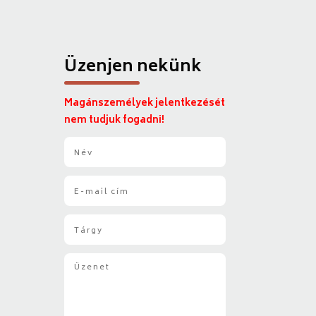
Üzenjen nekünk
Magánszemélyek jelentkezését
nem tudjuk fogadni!
N
é
v
E
*
-
m
T
a
á
i
r
l
Ü
g
*
z
y
e
*
n
e