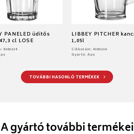
Y PANELED üditős
LIBBEY PITCHER kanc
47,3 cl LOSE
1,05l
: 4380234
Cikkszám: 4380236
Aps
Gyártó: Aps
TOVÁBBI HASONLÓ TERMÉKEK
A gyártó további termékei