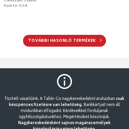
Cikkszám: 126030
Gyártó: ILSA
TOVÁBBI HASONLÓ TERMÉKEK
Tisztelt vásárlóink. A Tallér-Co nagykereskedelmi áruházban
csak
készpénzes fizetésre van lehetőség.
Bankkártyát nem áll
módunkban elfogadni. Kérdéseikkel forduljanak
ügyfélszolgálatunkhoz. Megértésüket köszönjük.
Nagykereskedésként sajnos magánszemélyek