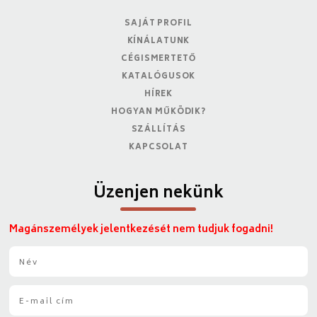
SAJÁT PROFIL
KÍNÁLATUNK
CÉGISMERTETŐ
KATALÓGUSOK
HÍREK
HOGYAN MŰKÖDIK?
SZÁLLÍTÁS
KAPCSOLAT
Üzenjen nekünk
Magánszemélyek jelentkezését nem tudjuk fogadni!
N
é
v
E
*
-