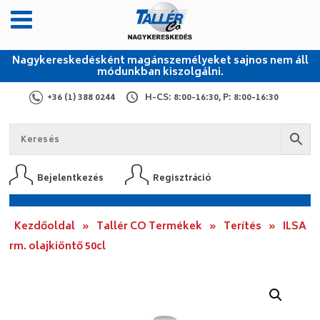
Nagykereskedésként magánszemélyeket sajnos nem áll
módunkban kiszolgálni.
+36 (1) 388 0244
H-CS: 8:00-16:30, P: 8:00-16:30
Bejelentkezés
Regisztráció
Kezdőoldal
»
Tallér CO Termékek
»
Terítés
»
ILSA
rm. olajkiöntő 50cl