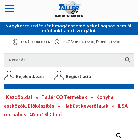
Nagykereskedésként magánszemélyeket sajnos nem áll
módunkban kiszolgálni.
+36 (1) 388 0244
H-CS: 8:00-16:30, P: 8:00-16:30
Bejelentkezés
Regisztráció
Kezdőoldal
»
Tallér CO Termékek
»
Konyhai
eszközök, Előkészítés
»
Habüst keverőtálak
»
ILSA
rm. habüst 40cm 16l 2 fülű