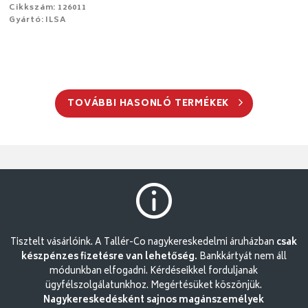
Cikkszám: 126011
Gyártó: ILSA
TOVÁBBI HASONLÓ TERMÉKEK
Tisztelt vásárlóink. A Tallér-Co nagykereskedelmi áruházban
csak
készpénzes fizetésre van lehetőség.
Bankkártyát nem áll
módunkban elfogadni. Kérdéseikkel forduljanak
ügyfélszolgálatunkhoz. Megértésüket köszönjük.
Nagykereskedésként sajnos magánszemélyek