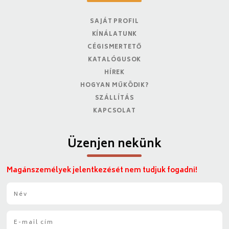
SAJÁT PROFIL
KÍNÁLATUNK
CÉGISMERTETŐ
KATALÓGUSOK
HÍREK
HOGYAN MŰKÖDIK?
SZÁLLÍTÁS
KAPCSOLAT
Üzenjen nekünk
Magánszemélyek jelentkezését nem tudjuk fogadni!
N
é
v
E
*
-