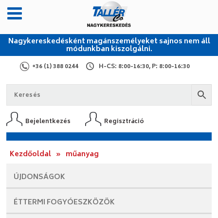
Nagykereskedésként magánszemélyeket sajnos nem áll
módunkban kiszolgálni.
+36 (1) 388 0244
H-CS: 8:00-16:30, P: 8:00-16:30
Bejelentkezés
Regisztráció
Kezdőoldal
»
műanyag
ÚJDONSÁGOK
ÉTTERMI
FOGYÓESZKÖZÖK