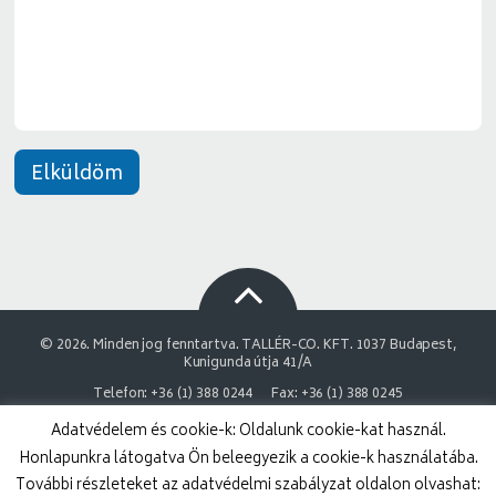
n
e
t
*
Elküldöm
© 2026. Minden jog fenntartva. TALLÉR-CO. KFT. 1037 Budapest,
Kunigunda útja 41/A
Telefon: +36 (1) 388 0244
Fax: +36 (1) 388 0245
Adatvédelem és cookie-k: Oldalunk cookie-kat használ.
NAIH Adatvédelmi engedélyszám: 9878743-3843
Honlapunkra látogatva Ön beleegyezik a cookie-k használatába.
Adatvédelmi nyilatkozat
Impresszum
További részleteket az adatvédelmi szabályzat oldalon olvashat: