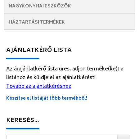
NAGYKONYHAI
ESZKÖZÖK
HÁZTARTÁSI
TERMÉKEK
AJÁNLATKÉRŐ LISTA
Az árajánlatkérő lista üres, adjon terméke(ke)t a
listához és küldje el az ajánlatkérést!
Tovább az ajánlatkéréshez
Készítse el listáját több termékből!
KERESÉS…