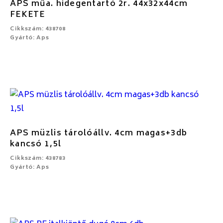
APS műa. hidegentartó 2r. 44x32x44cm
FEKETE
Cikkszám: 438708
Gyártó: Aps
APS müzlis tárolóállv. 4cm magas+3db
kancsó 1,5l
Cikkszám: 438783
Gyártó: Aps