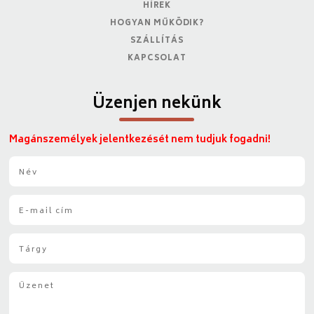
HÍREK
HOGYAN MŰKÖDIK?
SZÁLLÍTÁS
KAPCSOLAT
Üzenjen nekünk
Magánszemélyek jelentkezését nem tudjuk fogadni!
N
é
v
E
*
-
m
T
a
á
i
r
l
Ü
g
*
z
y
e
*