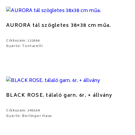
AURORA tál szögletes 38×38 cm műa.
Cikkszám: 122066
Gyártó: Tontarelli
BLACK ROSE. tálaló garn. 6r. + állvány
Cikkszám: 345364
Gyártó: Berlinger Haus