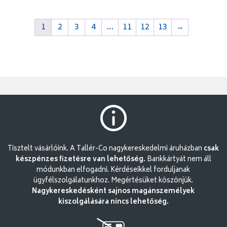
1
2
3
4
…
11
12
13
→
Tisztelt vásárlóink. A Tallér-Co nagykereskedelmi áruházban
csak
készpénzes fizetésre van lehetőség.
Bankkártyát nem áll
módunkban elfogadni. Kérdéseikkel forduljanak
ügyfélszolgálatunkhoz. Megértésüket köszönjük.
Nagykereskedésként sajnos magánszemélyek
kiszolgálására nincs lehetőség.