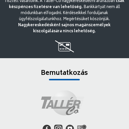
Tisztelt vásárlóink. A Tallér-Co nagykereskedelmi áruházban
csak
készpénzes fizetésre van lehetőség.
Bankkártyát nem áll
módunkban elfogadni. Kérdéseikkel forduljanak
ügyfélszolgálatunkhoz. Megértésüket köszönjük.
Nagykereskedésként sajnos magánszemélyek
kiszolgálására nincs lehetőség.
Bemutatkozás