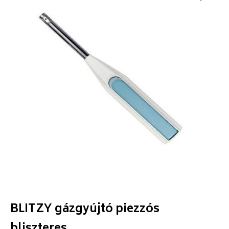
BLITZY gázgyújtó piezzós