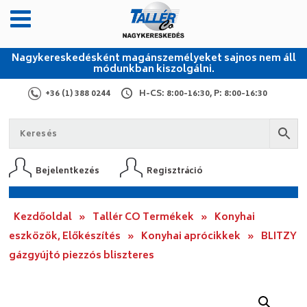
Nagykereskedésként magánszemélyeket sajnos nem áll
módunkban kiszolgálni.
+36 (1) 388 0244
H-CS: 8:00-16:30, P: 8:00-16:30
Bejelentkezés
Regisztráció
Kezdőoldal
»
Tallér CO Termékek
»
Konyhai
eszközök, Előkészítés
»
Konyhai aprócikkek
»
BLITZY
gázgyújtó piezzós bliszteres