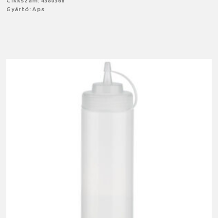
Cikkszám: 4380368
Gyártó: Aps