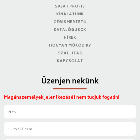
SAJÁT PROFIL
KÍNÁLATUNK
CÉGISMERTETŐ
KATALÓGUSOK
HÍREK
HOGYAN MŰKÖDIK?
SZÁLLÍTÁS
KAPCSOLAT
Üzenjen nekünk
Magánszemélyek jelentkezését nem tudjuk fogadni!
N
é
v
E
*
-
m