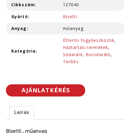
Cikkszám:
127040
Gyártó:
Bisetti
Anyag:
műanyag
Éttermi fogyóeszközök
,
Háztartási termékek
,
Kategória:
Sódaráló, Borsdaráló
,
Terítés
AJÁNLATKÉRÉS
Leírás
Bisetti , műanyag