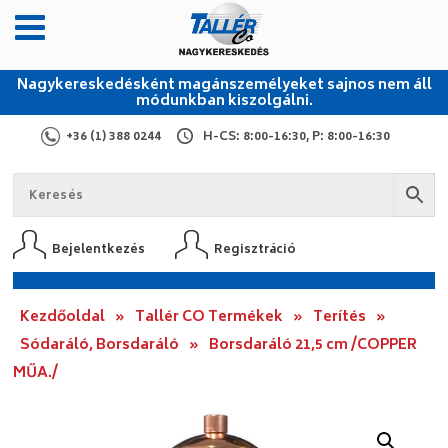
Nagykereskedésként magánszemélyeket sajnos nem áll
módunkban kiszolgálni.
+36 (1) 388 0244
H-CS: 8:00-16:30, P: 8:00-16:30
Bejelentkezés
Regisztráció
Kezdőoldal
»
Tallér CO Termékek
»
Terítés
»
Sódaráló, Borsdaráló
»
Borsdaráló 21,5 cm /COPPER
MŰA./