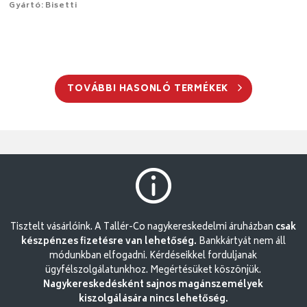
Gyártó: Bisetti
TOVÁBBI HASONLÓ TERMÉKEK
Tisztelt vásárlóink. A Tallér-Co nagykereskedelmi áruházban
csak
készpénzes fizetésre van lehetőség.
Bankkártyát nem áll
módunkban elfogadni. Kérdéseikkel forduljanak
ügyfélszolgálatunkhoz. Megértésüket köszönjük.
Nagykereskedésként sajnos magánszemélyek
kiszolgálására nincs lehetőség.