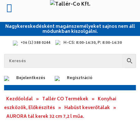
Nagykereskedésként magánszemélyeket sajnos nem áll
módunkban kiszolgálni.
+36 (1) 388 0244
H-CS: 8:00-16:30, P: 8:00-16:30
Bejelentkezés
Regisztráció
Kezdőoldal
»
Tallér CO Termékek
»
Konyhai
eszközök, Előkészítés
»
Habüst keverőtálak
»
AURORA tál kerek 32 cm 7,2 l műa.