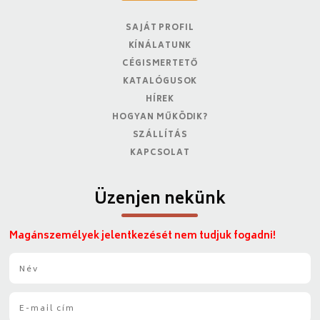
SAJÁT PROFIL
KÍNÁLATUNK
CÉGISMERTETŐ
KATALÓGUSOK
HÍREK
HOGYAN MŰKÖDIK?
SZÁLLÍTÁS
KAPCSOLAT
Üzenjen nekünk
Magánszemélyek jelentkezését nem tudjuk fogadni!
N
é
v
E
*
-