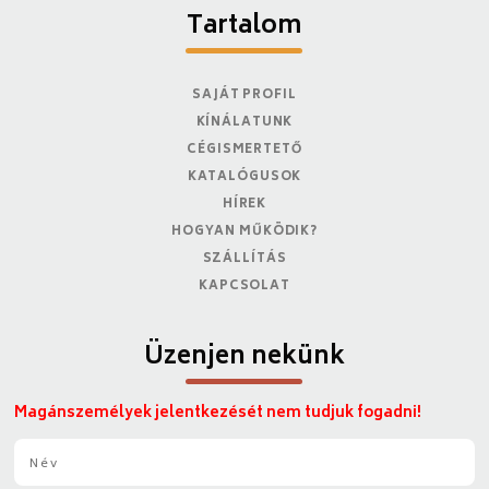
Tartalom
SAJÁT PROFIL
KÍNÁLATUNK
CÉGISMERTETŐ
KATALÓGUSOK
HÍREK
HOGYAN MŰKÖDIK?
SZÁLLÍTÁS
KAPCSOLAT
Üzenjen nekünk
Magánszemélyek jelentkezését nem tudjuk fogadni!
N
é
v