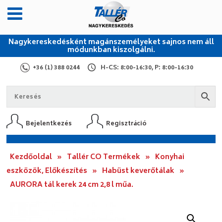
Nagykereskedésként magánszemélyeket sajnos nem áll
módunkban kiszolgálni.
+36 (1) 388 0244
H-CS: 8:00-16:30, P: 8:00-16:30
Bejelentkezés
Regisztráció
Kezdőoldal
»
Tallér CO Termékek
»
Konyhai
eszközök, Előkészítés
»
Habüst keverőtálak
»
AURORA tál kerek 24 cm 2,8 l műa.