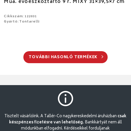
Műa. evőeszköztartó 9 r. MIXY 31×39,5×7 cm
Cikkszám: 122031
Gyártó: Tontarelli
TOVÁBBI HASONLÓ TERMÉKEK
Tisztelt vásárlóink. A Tallér-Co nagykereskedelmi áruházban
csak
készpénzes fizetésre van lehetőség.
Bankkártyát nem áll
módunkban elfogadni. Kérdéseikkel forduljanak