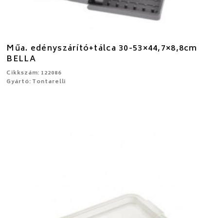
Műa. edényszárító+tálca 30-53×44,7×8,8cm
BELLA
Cikkszám: 122086
Gyártó: Tontarelli