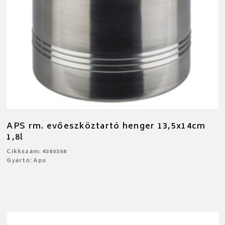
APS rm. evőeszköztartó henger 13,5x14cm
1,8l
Cikkszám: 4380368
Gyártó: Aps