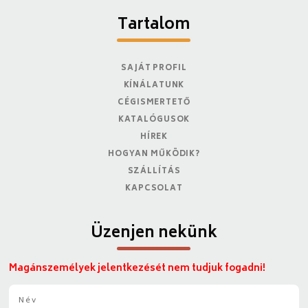
Tartalom
SAJÁT PROFIL
KÍNÁLATUNK
CÉGISMERTETŐ
KATALÓGUSOK
HÍREK
HOGYAN MŰKÖDIK?
SZÁLLÍTÁS
KAPCSOLAT
Üzenjen nekünk
Magánszemélyek jelentkezését nem tudjuk fogadni!
N
é