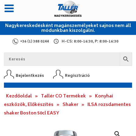
Nagykereskedésként magánszemélyeket sajnos nem áll
módunkban kiszolgálni.
+36 (1) 388 0244
H-CS: 8:00-16:30, P: 8:00-16:30
Bejelentkezés
Regisztráció
Kezdőoldal
»
Tallér CO Termékek
»
Konyhai
eszközök, Előkészítés
»
Shaker
»
ILSA rozsdamentes
shaker Boston 50cl EASY