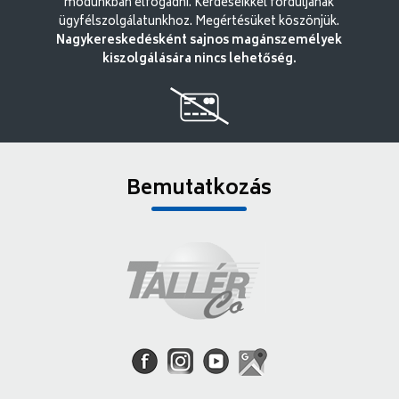
módunkban elfogadni. Kérdéseikkel forduljanak
ügyfélszolgálatunkhoz. Megértésüket köszönjük.
Nagykereskedésként sajnos magánszemélyek
kiszolgálására nincs lehetőség.
Bemutatkozás