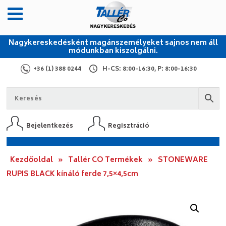
Nagykereskedésként magánszemélyeket sajnos nem áll
módunkban kiszolgálni.
+36 (1) 388 0244
H-CS: 8:00-16:30, P: 8:00-16:30
Bejelentkezés
Regisztráció
Kezdőoldal
»
Tallér CO Termékek
»
STONEWARE
RUPIS BLACK kínáló ferde 7,5×4,5cm