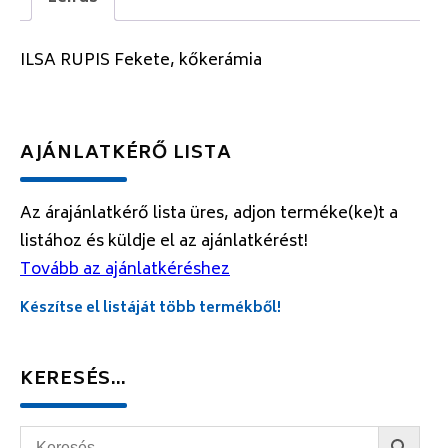
ILSA RUPIS Fekete, kőkerámia
AJÁNLATKÉRŐ LISTA
Az árajánlatkérő lista üres, adjon terméke(ke)t a
listához és küldje el az ajánlatkérést!
Tovább az ajánlatkéréshez
Készítse el listáját több termékből!
KERESÉS…