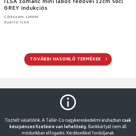
ILSA zománc mini lábos fedővel 12cm 50cl
GREY indukciós
Cikkszám: 126090
Gyártó: ILSA
TOVÁBBI HASONLÓ TERMÉKEK
Tisztelt vásárlóink. A Tallér-Co nagykereskedelmi áruházban
csak
készpénzes fizetésre van lehetőség.
Bankkártyát nem áll
módunkban elfogadni. Kérdéseikkel forduljanak