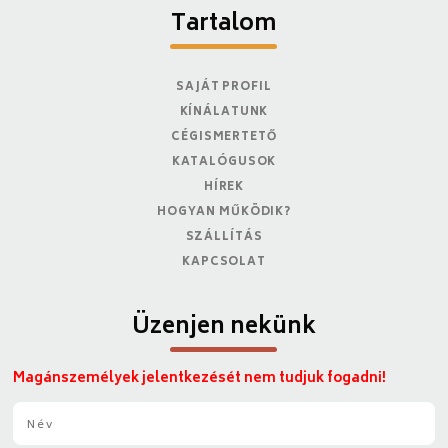
Tartalom
SAJÁT PROFIL
KÍNÁLATUNK
CÉGISMERTETŐ
KATALÓGUSOK
HÍREK
HOGYAN MŰKÖDIK?
SZÁLLÍTÁS
KAPCSOLAT
Üzenjen nekünk
Magánszemélyek jelentkezését nem tudjuk fogadni!
N
é
v