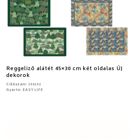
Reggeliző alátét 45×30 cm két oldalas ÚJ
dekorok
Cikkszám: 153152
Gyártó: EASY LIFE