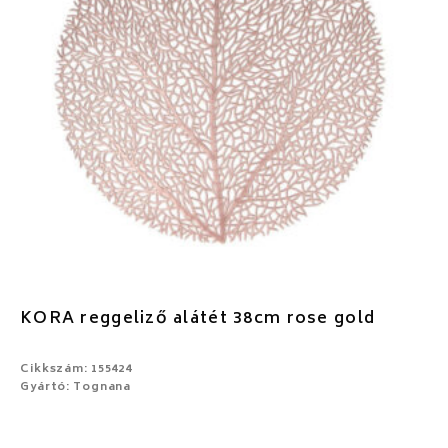
KORA reggeliző alátét 38cm rose gold
Cikkszám: 155424
Gyártó: Tognana