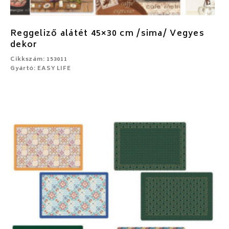
Reggeliző alátét 45×30 cm /sima/ Vegyes
dekor
Cikkszám: 153011
Gyártó: EASY LIFE