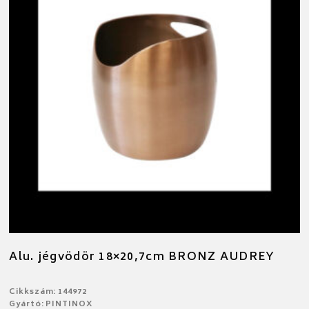
Alu. jégvödör 18×20,7cm BRONZ AUDREY
Cikkszám: 144972
Gyártó: PINTINOX