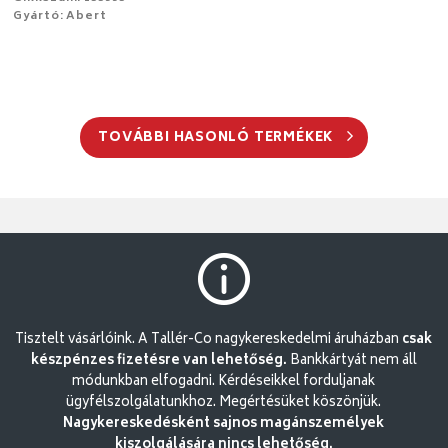
Gyártó: Abert
TOVÁBBI HASONLÓ TERMÉKEK
Tisztelt vásárlóink. A Tallér-Co nagykereskedelmi áruházban
csak
készpénzes fizetésre van lehetőség.
Bankkártyát nem áll
módunkban elfogadni. Kérdéseikkel forduljanak
ügyfélszolgálatunkhoz. Megértésüket köszönjük.
Nagykereskedésként sajnos magánszemélyek
kiszolgálására nincs lehetőség.