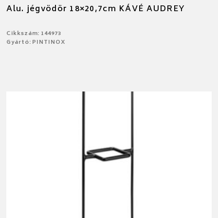
Alu. jégvödör 18×20,7cm KÁVÉ AUDREY
Cikkszám: 144973
Gyártó: PINTINOX