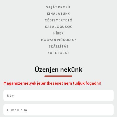
SAJÁT PROFIL
KÍNÁLATUNK
CÉGISMERTETŐ
KATALÓGUSOK
HÍREK
HOGYAN MŰKÖDIK?
SZÁLLÍTÁS
KAPCSOLAT
Üzenjen nekünk
Magánszemélyek jelentkezését nem tudjuk fogadni!
N
é
v
E
*
-
m