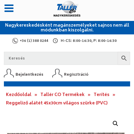
Nagykereskedésként magánszemélyeket sajnos nem áll
módunkban kiszolgálni.
+36 (1) 388 0244
H-CS: 8:00-16:30, P: 8:00-16:30
Bejelentkezés
Regisztráció
Kezdőoldal
»
Tallér CO Termékek
»
Terítés
»
Reggeliző alátét 45x30cm világos szürke (PVC)