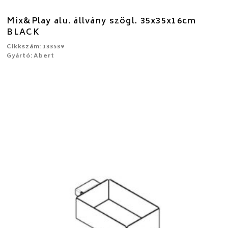
Mix&Play alu. állvány szögl. 35x35x16cm
BLACK
Cikkszám: 133539
Gyártó: Abert