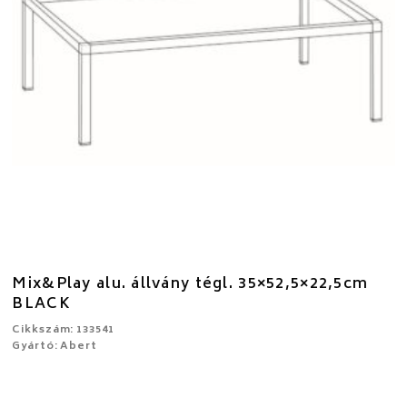
Mix&Play alu. állvány tégl. 35×52,5×22,5cm
BLACK
Cikkszám: 133541
Gyártó: Abert