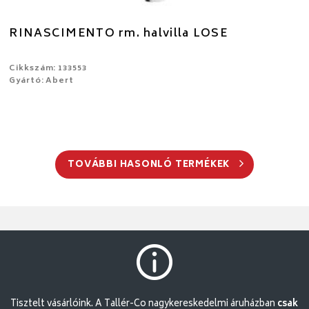
RINASCIMENTO rm. halvilla LOSE
Cikkszám: 133553
Gyártó: Abert
TOVÁBBI HASONLÓ TERMÉKEK
Tisztelt vásárlóink. A Tallér-Co nagykereskedelmi áruházban
csak