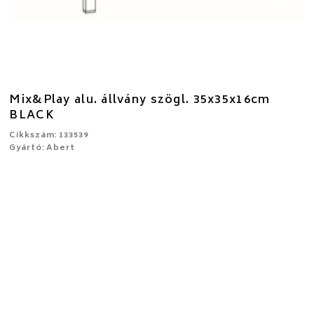
Mix&Play alu. állvány szögl. 35x35x16cm
BLACK
Cikkszám: 133539
Gyártó: Abert