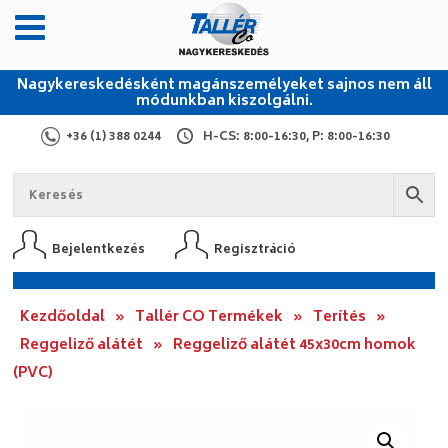
Nagykereskedésként magánszemélyeket sajnos nem áll
módunkban kiszolgálni.
+36 (1) 388 0244
H-CS: 8:00-16:30, P: 8:00-16:30
Bejelentkezés
Regisztráció
Kezdőoldal
»
Tallér CO Termékek
»
Terítés
»
Reggeliző alátét
»
Reggeliző alátét 45x30cm homok
(PVC)