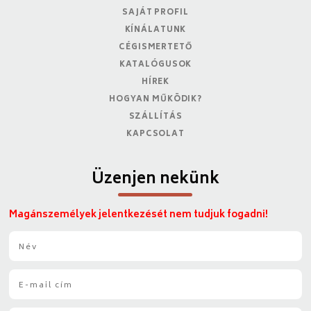
SAJÁT PROFIL
KÍNÁLATUNK
CÉGISMERTETŐ
KATALÓGUSOK
HÍREK
HOGYAN MŰKÖDIK?
SZÁLLÍTÁS
KAPCSOLAT
Üzenjen nekünk
Magánszemélyek jelentkezését nem tudjuk fogadni!
N
é
v
E
*
-
m