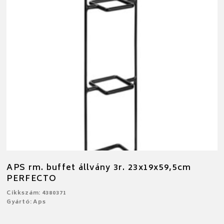
APS rm. buffet állvány 3r. 23x19x59,5cm
PERFECTO
Cikkszám: 4380371
Gyártó: Aps