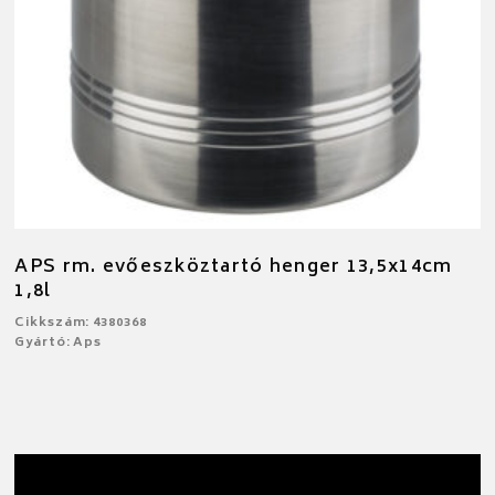
APS rm. evőeszköztartó henger 13,5x14cm
1,8l
Cikkszám: 4380368
Gyártó: Aps