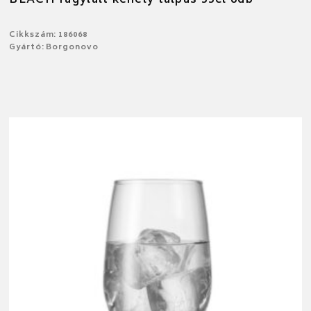
BEACH fagylalt kehely talpas 55cl 6db
Cikkszám: 186068
Gyártó: Borgonovo