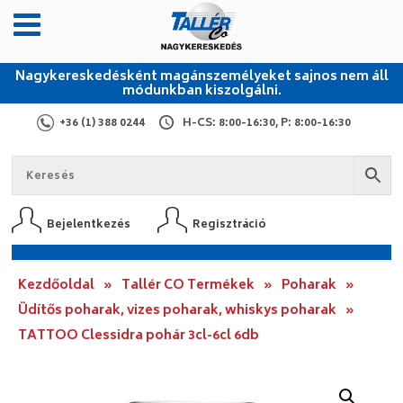
Nagykereskedésként magánszemélyeket sajnos nem áll
módunkban kiszolgálni.
+36 (1) 388 0244
H-CS: 8:00-16:30, P: 8:00-16:30
Bejelentkezés
Regisztráció
Kezdőoldal
»
Tallér CO Termékek
»
Poharak
»
Üdítős poharak, vizes poharak, whiskys poharak
»
TATTOO Clessidra pohár 3cl-6cl 6db