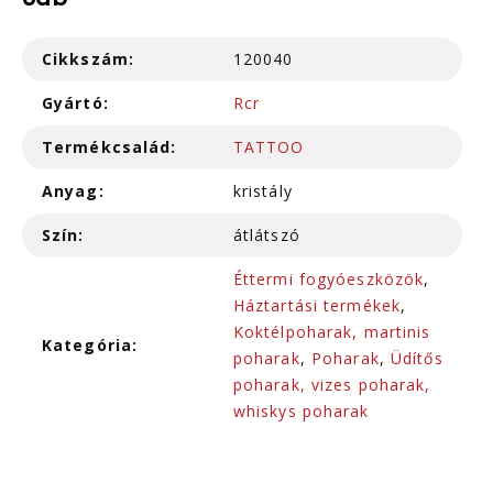
6db
Cikkszám:
120040
Gyártó:
Rcr
Termékcsalád:
TATTOO
Anyag:
kristály
Szín:
átlátszó
Éttermi fogyóeszközök
,
Háztartási termékek
,
Koktélpoharak, martinis
Kategória:
poharak
,
Poharak
,
Üdítős
poharak, vizes poharak,
whiskys poharak