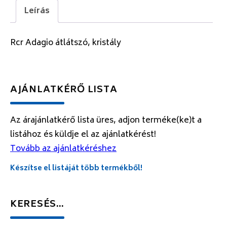
Leírás
Rcr Adagio átlátszó, kristály
AJÁNLATKÉRŐ LISTA
Az árajánlatkérő lista üres, adjon terméke(ke)t a
listához és küldje el az ajánlatkérést!
Tovább az ajánlatkéréshez
Készítse el listáját több termékből!
KERESÉS…