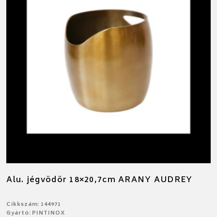
Alu. jégvödör 18×20,7cm ARANY AUDREY
Cikkszám: 144971
Gyártó: PINTINOX