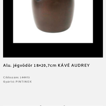
Alu. jégvödör 18×20,7cm KÁVÉ AUDREY
Cikkszám: 144973
Gyártó: PINTINOX