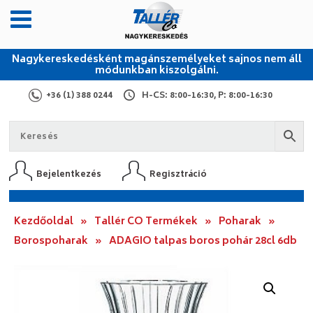
Nagykereskedésként magánszemélyeket sajnos nem áll
módunkban kiszolgálni.
+36 (1) 388 0244
H-CS: 8:00-16:30, P: 8:00-16:30
Bejelentkezés
Regisztráció
Kezdőoldal
»
Tallér CO Termékek
»
Poharak
»
Borospoharak
»
ADAGIO talpas boros pohár 28cl 6db