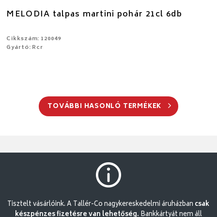
MELODIA talpas martini pohár 21cl 6db
Cikkszám: 120049
Gyártó: Rcr
TOVÁBBI HASONLÓ TERMÉKEK
Tisztelt vásárlóink. A Tallér-Co nagykereskedelmi áruházban
csak
készpénzes fizetésre van lehetőség.
Bankkártyát nem áll