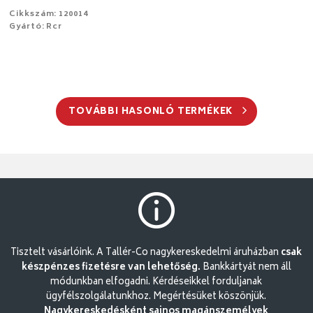
Cikkszám: 120014
Gyártó: Rcr
TOVÁBBI HASONLÓ TERMÉKEK
Tisztelt vásárlóink. A Tallér-Co nagykereskedelmi áruházban
csak
készpénzes fizetésre van lehetőség.
Bankkártyát nem áll
módunkban elfogadni. Kérdéseikkel forduljanak
ügyfélszolgálatunkhoz. Megértésüket köszönjük.
Nagykereskedésként sajnos magánszemélyek