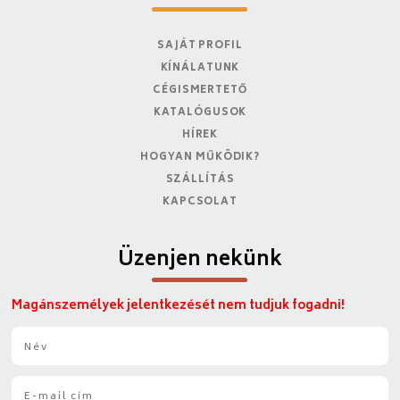
SAJÁT PROFIL
KÍNÁLATUNK
CÉGISMERTETŐ
KATALÓGUSOK
HÍREK
HOGYAN MŰKÖDIK?
SZÁLLÍTÁS
KAPCSOLAT
Üzenjen nekünk
Magánszemélyek jelentkezését nem tudjuk fogadni!
N
é
v
E
*
-