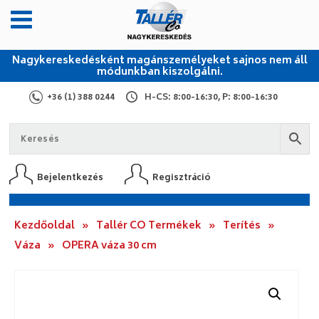
Nagykereskedésként magánszemélyeket sajnos nem áll
módunkban kiszolgálni.
+36 (1) 388 0244
H-CS: 8:00-16:30, P: 8:00-16:30
Bejelentkezés
Regisztráció
Kezdőoldal
»
Tallér CO Termékek
»
Terítés
»
Váza
»
OPERA váza 30 cm