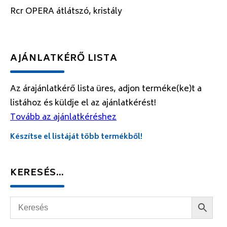
Rcr OPERA átlátszó, kristály
AJÁNLATKÉRŐ LISTA
Az árajánlatkérő lista üres, adjon terméke(ke)t a
listához és küldje el az ajánlatkérést!
Tovább az ajánlatkéréshez
Készítse el listáját több termékből!
KERESÉS…