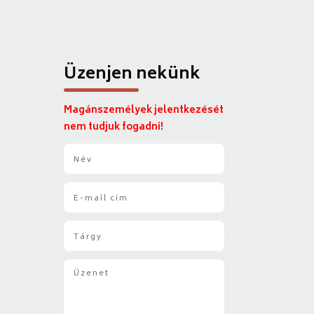
Üzenjen nekünk
Magánszemélyek jelentkezését
nem tudjuk fogadni!
N
é
v
E
*
-
m
T
a
á
i
r
l
Ü
g
*
z
y
e
*
n