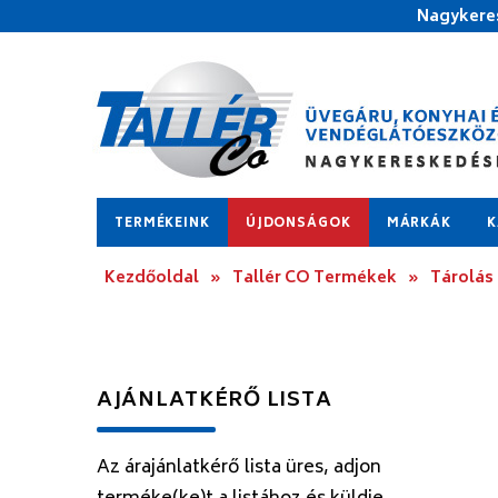
Nagykeres
TERMÉKEINK
ÚJDONSÁGOK
MÁRKÁK
K
Kezdőoldal
»
Tallér CO Termékek
»
Tárolás
AJÁNLATKÉRŐ LISTA
Az árajánlatkérő lista üres, adjon