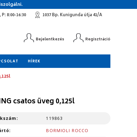
szolgálni.
 P: 8:00-16:30
1037 Bp. Kunigunda útja 41/A
Bejelentkezés
Regisztráció
PCSOLAT
HÍREK
,125l
NG csatos üveg 0,125l
kkszám:
119863
ártó:
BORMIOLI ROCCO