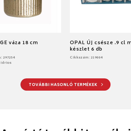
GE váza 18 cm
OPAL ÚJ csésze .9 cl 
készlet 6 db
: 297254
Cikkszám: 219004
idrios
TOVÁBBI HASONLÓ TERMÉKEK