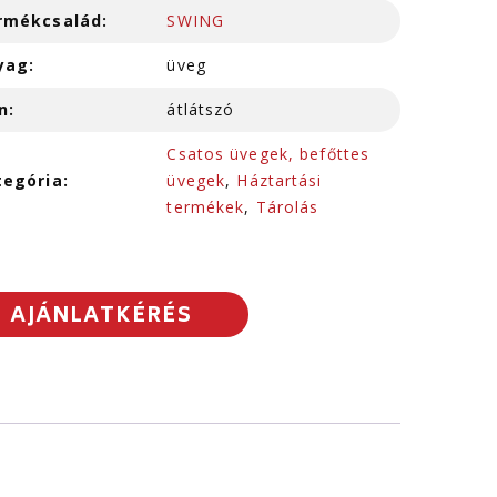
rmékcsalád:
SWING
yag:
üveg
n:
átlátszó
Csatos üvegek, befőttes
tegória:
üvegek
,
Háztartási
termékek
,
Tárolás
AJÁNLATKÉRÉS