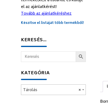
terméke(ke)t a listához és küldje
el az ajánlatkérést!
Tovább az ajánlatkéréshez
Készítse el listáját több termékből!
KERESÉS…
KATEGÓRIA
Tárolás
×
Bor