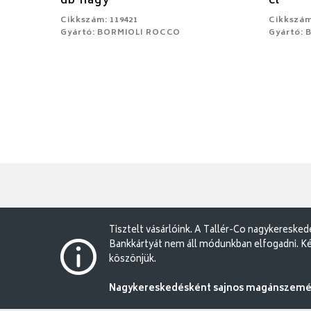
db nagy
cl
Cikkszám: 119421
Cikkszám
Gyártó: BORMIOLI ROCCO
Gyártó:
Tisztelt vásárlóink. A Tallér-Co nagykereske
Bankkártyát nem áll módunkban elfogadni. Ké
köszönjük.
Nagykereskedésként sajnos magánszemély