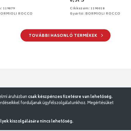
0,5l S
: 119879
Cikkszám: 1190018
 BORMIOLI ROCCO
Gyártó: BORMIOLI ROCCO
TOVÁBBI HASONLÓ TERMÉKEK
delmi áruházban
csak készpénzes fizetésre van lehetőség.
rdéseikkel forduljanak ügyfélszolgálatunkhoz. Megértésüket
ek kiszolgálására nincs lehetőség.