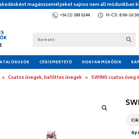
kedésként magánszemélyeket sajnos nem áll módunkban ki
+36 (1) 388 0244
H-CS: 8:00-16:30,
ATALÓGUSOK
CÉGISMERTETŐ
HOGYAN MŰKÖDIK
KA
»
Csatos üvegek, befőttes üvegek
»
SWING csatos üveg 0
SWI
Ci
Gy