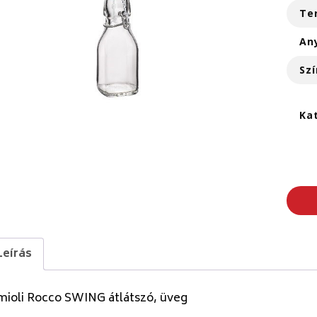
Te
An
Szí
Ka
Leírás
mioli Rocco SWING átlátszó, üveg