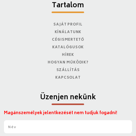
Tartalom
SAJÁT PROFIL
KÍNÁLATUNK
CÉGISMERTETŐ
KATALÓGUSOK
HÍREK
HOGYAN MŰKÖDIK?
SZÁLLÍTÁS
KAPCSOLAT
Üzenjen nekünk
Magánszemélyek jelentkezését nem tudjuk fogadni!
N
é
v