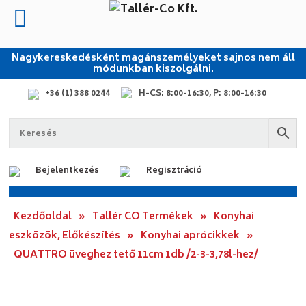
Nagykereskedésként magánszemélyeket sajnos nem áll
módunkban kiszolgálni.
+36 (1) 388 0244
H-CS: 8:00-16:30, P: 8:00-16:30
Bejelentkezés
Regisztráció
Kezdőoldal
»
Tallér CO Termékek
»
Konyhai
eszközök, Előkészítés
»
Konyhai aprócikkek
»
QUATTRO üveghez tető 11cm 1db /2-3-3,78l-hez/