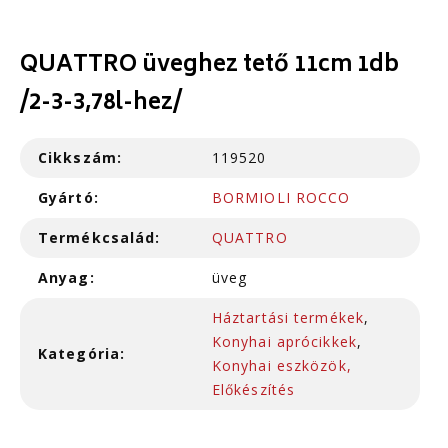
QUATTRO üveghez tető 11cm 1db
/2-3-3,78l-hez/
Cikkszám:
119520
Gyártó:
BORMIOLI ROCCO
Termékcsalád:
QUATTRO
Anyag:
üveg
Háztartási termékek
,
Konyhai aprócikkek
,
Kategória:
Konyhai eszközök,
Előkészítés