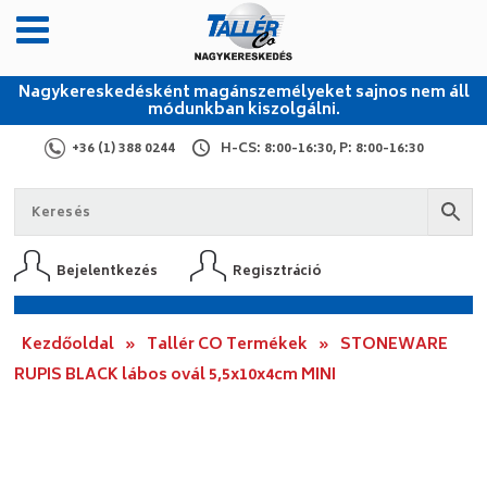
Nagykereskedésként magánszemélyeket sajnos nem áll
módunkban kiszolgálni.
+36 (1) 388 0244
H-CS: 8:00-16:30, P: 8:00-16:30
Bejelentkezés
Regisztráció
Kezdőoldal
»
Tallér CO Termékek
»
STONEWARE
RUPIS BLACK lábos ovál 5,5x10x4cm MINI