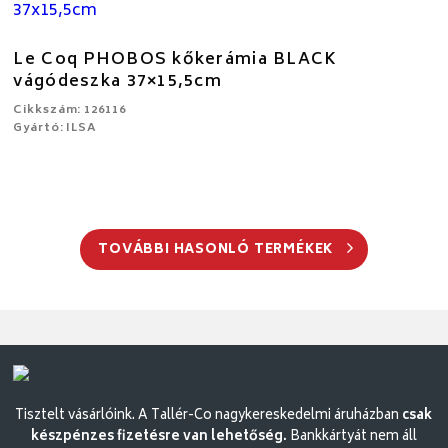
Le Coq PHOBOS kőkerámia BLACK
vágódeszka 37×15,5cm
Cikkszám: 126116
Gyártó: ILSA
TOVÁBBI HASONLÓ TERMÉKEK
Tisztelt vásárlóink. A Tallér-Co nagykereskedelmi áruházban
csak
készpénzes fizetésre van lehetőség.
Bankkártyát nem áll