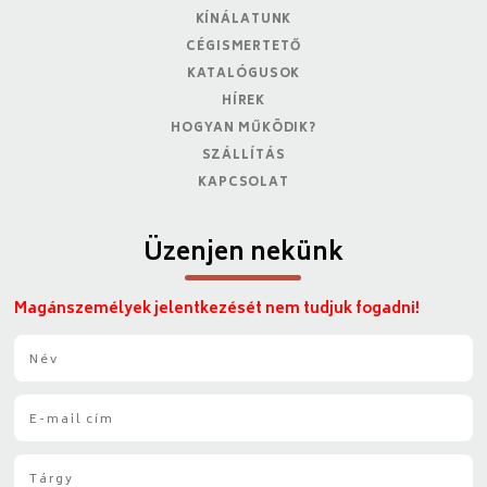
KÍNÁLATUNK
CÉGISMERTETŐ
KATALÓGUSOK
HÍREK
HOGYAN MŰKÖDIK?
SZÁLLÍTÁS
KAPCSOLAT
Üzenjen nekünk
Magánszemélyek jelentkezését nem tudjuk fogadni!
N
é
v
E
*
-
m
T
a
á
i