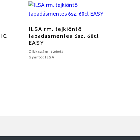
ILSA rm. tejkiöntő
SIC
tapadásmentes 6sz. 60cl
EASY
Cikkszám: 126062
Gyártó: ILSA