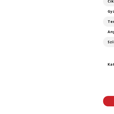
Ci
Gy
Te
An
Szí
Ka