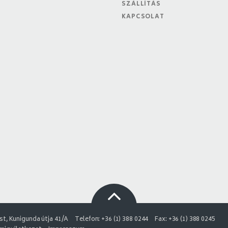
SZÁLLÍTÁS
KAPCSOLAT
t, Kunigunda útja 41/A
Telefon: +36 (1) 388 0244
Fax: +36 (1) 388 0245