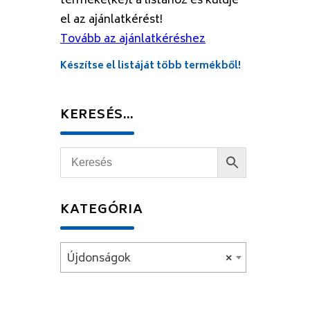
terméke(ke)t a listához és küldje
el az ajánlatkérést!
Tovább az ajánlatkéréshez
Készítse el listáját több termékből!
KERESÉS…
KATEGÓRIA
Újdonságok
×