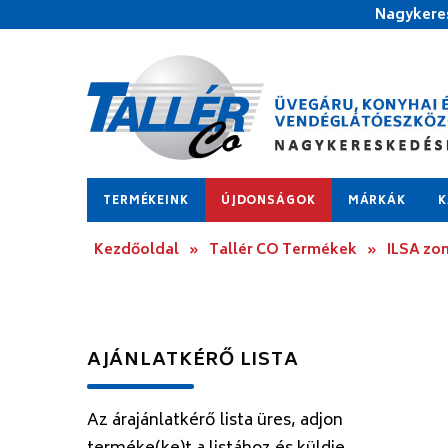
Nagykeres
TERMÉKEINK
ÚJDONSÁGOK
MÁRKÁK
K
Kezdőoldal
»
Tallér CO Termékek
»
ILSA zom
AJÁNLATKÉRŐ LISTA
Az árajánlatkérő lista üres, adjon