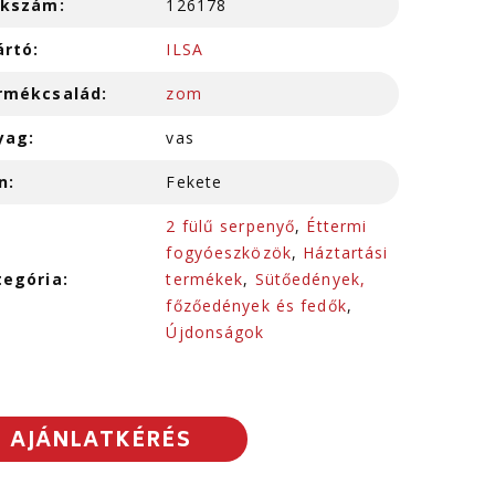
kkszám:
126178
ártó:
ILSA
rmékcsalád:
zom
yag:
vas
n:
Fekete
2 fülű serpenyő
,
Éttermi
fogyóeszközök
,
Háztartási
tegória:
termékek
,
Sütőedények,
főzőedények és fedők
,
Újdonságok
AJÁNLATKÉRÉS