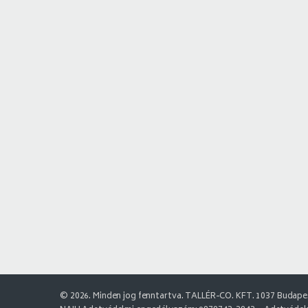
© 2026. Minden jog fenntartva. TALLÉR-CO. KFT. 1037 Budapes