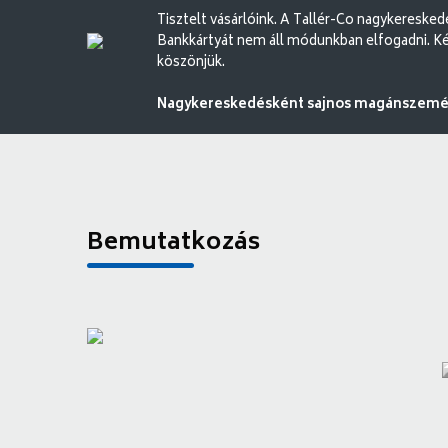
Tisztelt vásárlóink. A Tallér-Co nagykereske
Bankkártyát nem áll módunkban elfogadni. Ké
köszönjük.
Nagykereskedésként sajnos magánszemély
Bemutatkozás