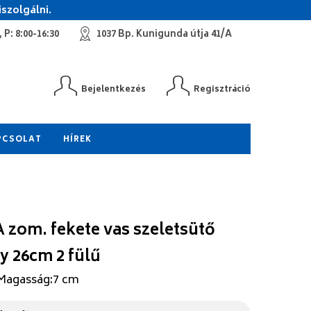
szolgálni.
 P: 8:00-16:30
1037 Bp. Kunigunda útja 41/A
Bejelentkezés
Regisztráció
PCSOLAT
HÍREK
A zom. fekete vas szeletsütő
y 26cm 2 fülű
 Magasság:7 cm