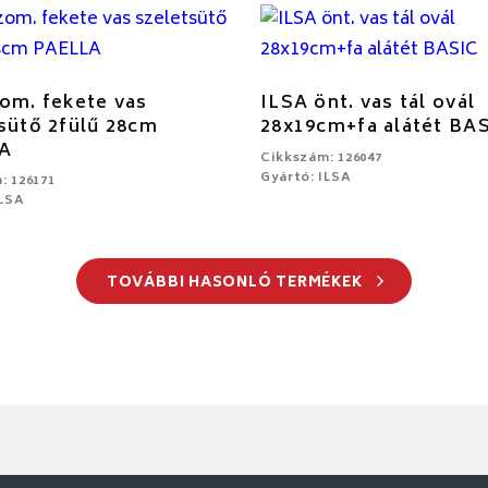
om. fekete vas
ILSA önt. vas tál ovál
sütő 2fülű 28cm
28x19cm+fa alátét BA
A
Cikkszám: 126047
Gyártó: ILSA
: 126171
ILSA
TOVÁBBI HASONLÓ TERMÉKEK