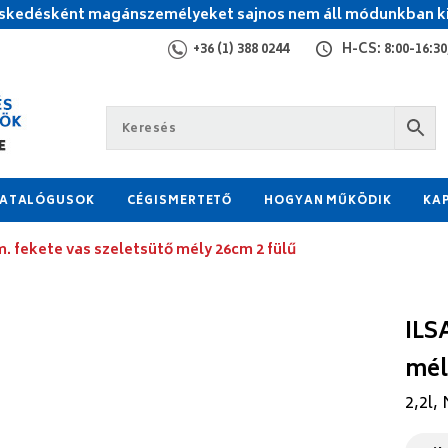
kedésként magánszemélyeket sajnos nem áll módunkban ki
+36 (1) 388 0244
H-CS: 8:00-16:30,
ATALÓGUSOK
CÉGISMERTETŐ
HOGYAN MŰKÖDIK
KA
. fekete vas szeletsütő mély 26cm 2 fülű
ILS
mél
2,2l,