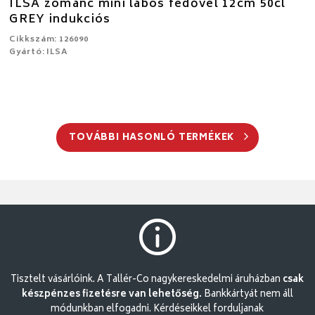
ILSA zománc mini lábos fedővel 12cm 50cl
GREY indukciós
Cikkszám: 126090
Gyártó: ILSA
TOVÁBBI HASONLÓ TERMÉKEK
Tisztelt vásárlóink. A Tallér-Co nagykereskedelmi áruházban
csak
készpénzes fizetésre van lehetőség.
Bankkártyát nem áll
módunkban elfogadni. Kérdéseikkel forduljanak