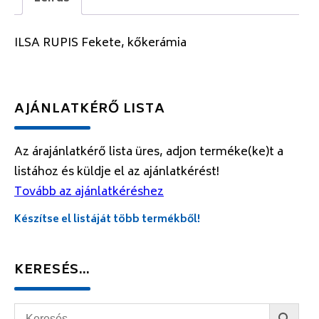
ILSA RUPIS Fekete, kőkerámia
AJÁNLATKÉRŐ LISTA
Az árajánlatkérő lista üres, adjon terméke(ke)t a
listához és küldje el az ajánlatkérést!
Tovább az ajánlatkéréshez
Készítse el listáját több termékből!
KERESÉS…