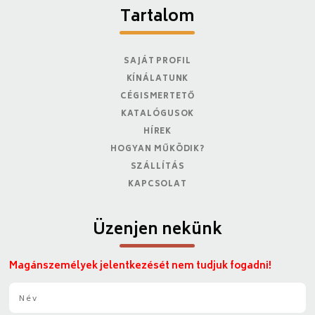
Tartalom
SAJÁT PROFIL
KÍNÁLATUNK
CÉGISMERTETŐ
KATALÓGUSOK
HÍREK
HOGYAN MŰKÖDIK?
SZÁLLÍTÁS
KAPCSOLAT
Üzenjen nekünk
Magánszemélyek jelentkezését nem tudjuk fogadni!
N
é
v