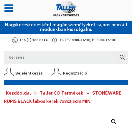
Nagykereskedésként magánszemélyeket sajnos nem áll
módunkban kiszolgálni.
+36 (1) 388 0244
H-CS: 8:00-16:30, P: 8:00-16:30
Bejelentkezés
Regisztráció
Kezdőoldal
»
Tallér CO Termékek
»
STONEWARE
RUPIS BLACK lábos kerek 7x8x2,5cm MINI