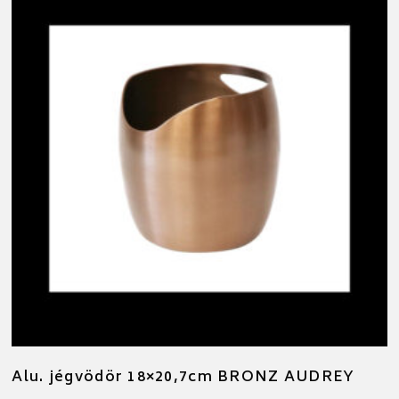
Alu. jégvödör 18×20,7cm BRONZ AUDREY