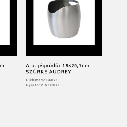
cm
Alu. jégvödör 18×20,7cm
SZÜRKE AUDREY
Cikkszám: 144970
Gyártó: PINTINOX