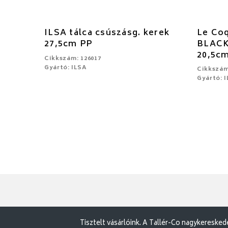
ILSA tálca csúszásg. kerek
Le Co
27,5cm PP
BLACK
20,5c
Cikkszám: 126017
Gyártó: ILSA
Cikkszám
Gyártó: 
Tisztelt vásárlóink. A Tallér-Co nagykereske