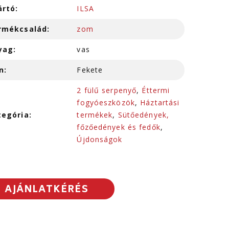
ártó:
ILSA
rmékcsalád:
zom
yag:
vas
n:
Fekete
2 fülű serpenyő
,
Éttermi
fogyóeszközök
,
Háztartási
tegória:
termékek
,
Sütőedények,
főzőedények és fedők
,
Újdonságok
AJÁNLATKÉRÉS