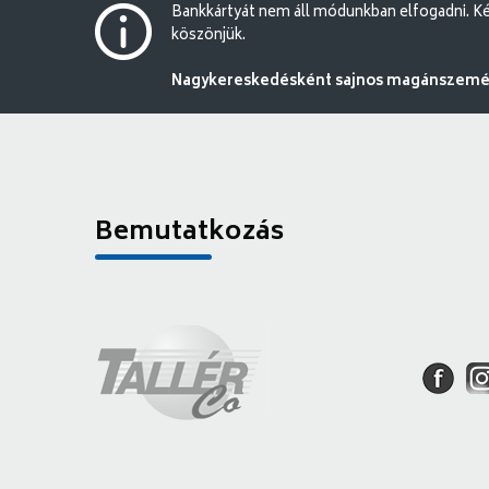
Bankkártyát nem áll módunkban elfogadni. Ké
köszönjük.
Nagykereskedésként sajnos magánszemély
Bemutatkozás