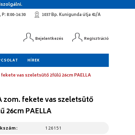
szolgálni.
 P: 8:00-16:30
1037 Bp. Kunigunda útja 41/A
Bejelentkezés
Regisztráció
PCSOLAT
HÍREK
 fekete vas szeletsütő 2fülű 26cm PAELLA
A zom. fekete vas szeletsütő
lű 26cm PAELLA
kkszám:
126151