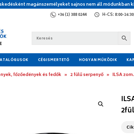
kedésként magánszemélyeket sajnos nem áll módunkban ki
+36 (1) 388 0244
H-CS: 8:00-16:30,
ATALÓGUSOK
CÉGISMERTETŐ
HOGYAN MŰKÖDIK
KA
nyek, főzőedények és fedők
»
2 fülű serpenyő
»
ILSA zom.
ILS
2fü
Ci