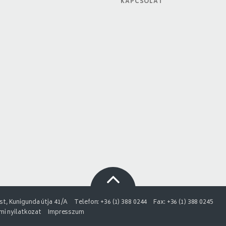
KAPCSOLAT
t, Kunigunda útja 41/A
Telefon: +36 (1) 388 0244
Fax: +36 (1) 388 0245
i nyilatkozat
Impresszum