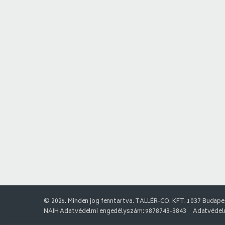
© 2026. Minden jog fenntartva. TALLÉR-CO. KFT. 1037 Budapes
NAIH Adatvédelmi engedélyszám: 9878743-3843
Adatvédelm