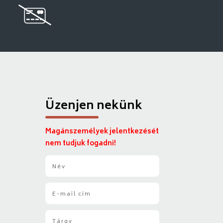
Üzenjen nekünk
Magánszemélyek jelentkezését
nem tudjuk fogadni!
N
é
v
E
*
-
m
T
a