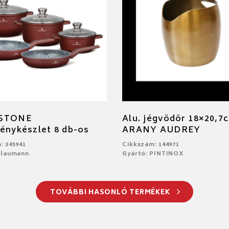
 STONE
Alu. jégvödör 18×20,7
énykészlet 8 db-os
ARANY AUDREY
: 345941
Cikkszám: 144971
Blaumann
Gyártó: PINTINOX
TOVÁBBI HASONLÓ TERMÉKEK