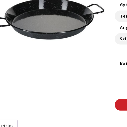
Gy
Te
An
Szí
Ka
Leírás