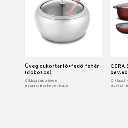
Üveg cukortartó+fedő fehér
CERA
(dobozos)
bev.ed
Cikkszám: 345916
Cikkszám
Gyártó: Berlinger Haus
Gyártó: 