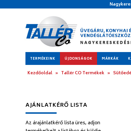
Nagykeres
TERMÉKEINK
ÚJDONSÁGOK
MÁRKÁK
K
Kezdőoldal
»
Tallér CO Termékek
»
Sütőedé
AJÁNLATKÉRŐ LISTA
Az árajánlatkérő lista üres, adjon