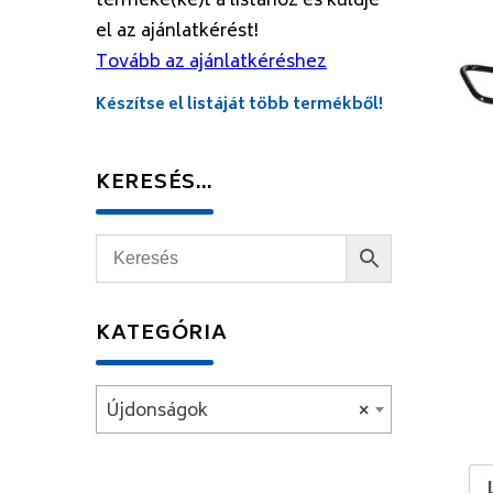
terméke(ke)t a listához és küldje
el az ajánlatkérést!
Tovább az ajánlatkéréshez
Készítse el listáját több termékből!
KERESÉS…
KATEGÓRIA
Újdonságok
×