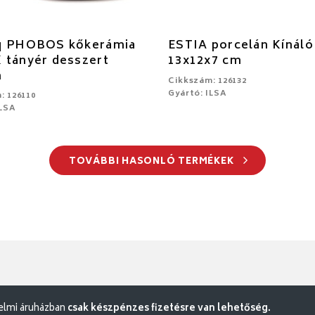
q PHOBOS kőkerámia
ESTIA porcelán Kínáló
 tányér desszert
13x12x7 cm
m
Cikkszám: 126132
Gyártó: ILSA
: 126110
ILSA
TOVÁBBI HASONLÓ TERMÉKEK
delmi áruházban
csak készpénzes fizetésre van lehetőség.