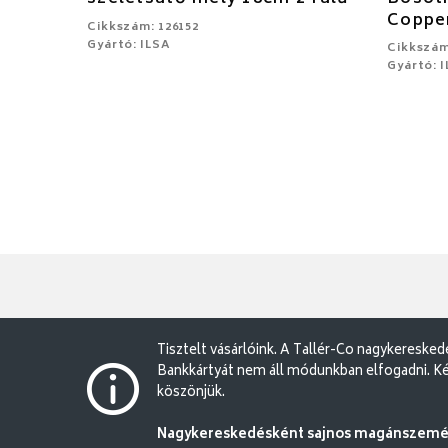
Coppe
Cikkszám: 126152
Gyártó: ILSA
Cikkszám
Gyártó: 
Tisztelt vásárlóink. A Tallér-Co nagykereske
Bankkártyát nem áll módunkban elfogadni. Ké
köszönjük.
Nagykereskedésként sajnos magánszemély