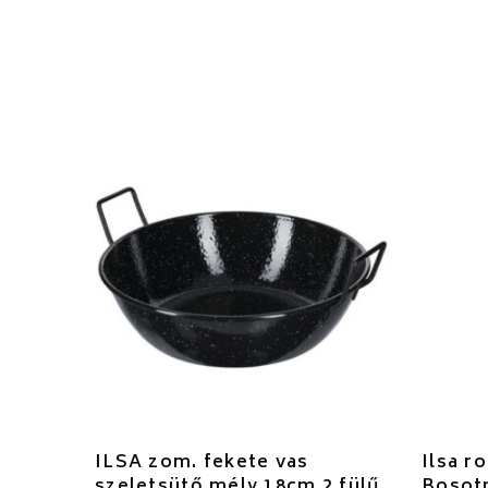
ILSA zom. fekete vas
Ilsa r
szeletsütő mély 18cm 2 fülű
Bosotn