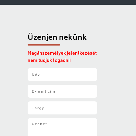
Üzenjen nekünk
Magánszemélyek jelentkezését
nem tudjuk fogadni!
N
é
v
E
*
-
m
T
a
á
i
r
l
Ü
g
*
z
y
e
*