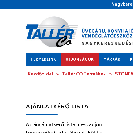
Nagykeres
TERMÉKEINK
ÚJDONSÁGOK
MÁRKÁK
K
Kezdőoldal
»
Tallér CO Termékek
»
STONEWA
AJÁNLATKÉRŐ LISTA
Az árajánlatkérő lista üres, adjon