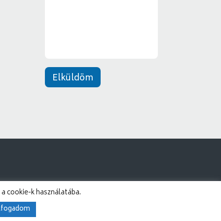
n
e
t
*
Elküldöm
 a cookie-k használatába.
lfogadom