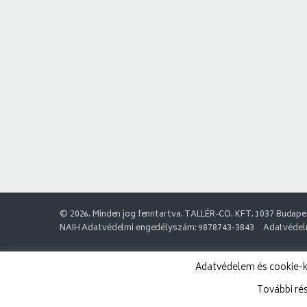
© 2026. Minden jog fenntartva. TALLÉR-CO. KFT. 1037 Budapes
NAIH Adatvédelmi engedélyszám: 9878743-3843
Adatvédelm
Adatvédelem és cookie-k:
További ré