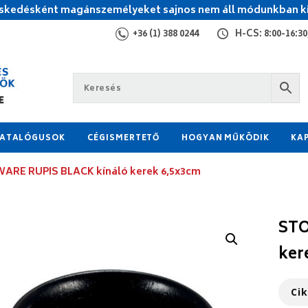
kedésként magánszemélyeket sajnos nem áll módunkban ki
+36 (1) 388 0244
H-CS: 8:00-16:30,
ATALÓGUSOK
CÉGISMERTETŐ
HOGYAN MŰKÖDIK
KA
RE RUPIS BLACK kínáló kerek 6,5x3cm
STO
ker
Ci