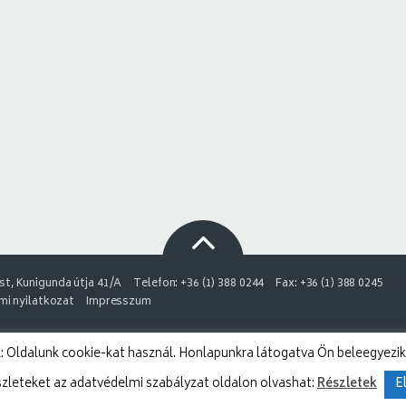
t, Kunigunda útja 41/A
Telefon: +36 (1) 388 0244
Fax: +36 (1) 388 0245
i nyilatkozat
Impresszum
 Oldalunk cookie-kat használ. Honlapunkra látogatva Ön beleegyezik
szleteket az adatvédelmi szabályzat oldalon olvashat:
Részletek
E