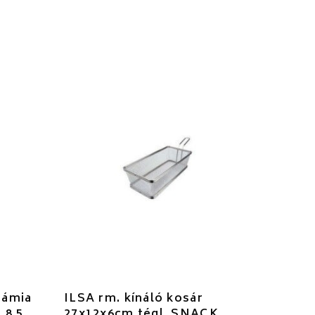
rámia
ILSA rm. kínáló kosár
 8.5
27x12x6cm tégl. SNACK