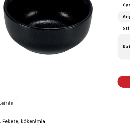
Gy
An
Szí
Ka
Leírás
A Fekete, kőkerámia