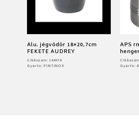
Alu. jégvödör 18×20,7cm
APS r
FEKETE AUDREY
henger
Cikkszám: 144974
Cikkszám
Gyártó: PINTINOX
Gyártó: 