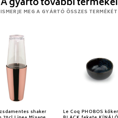
A gyártó további termékei
ISMERJE MEG A GYÁRTÓ ÖSSZES TERMÉKÉT
ozsdamentes shaker
Le Coq PHOBOS kőke
 70cl Linea Mixage
BLACK fekete KÍNÁLÓ