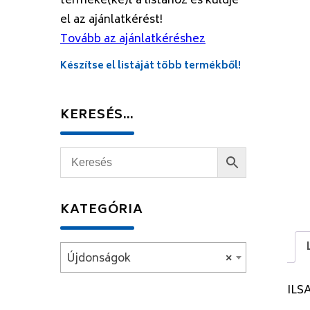
terméke(ke)t a listához és küldje
el az ajánlatkérést!
Tovább az ajánlatkéréshez
Készítse el listáját több termékből!
KERESÉS…
KATEGÓRIA
Újdonságok
×
ILS