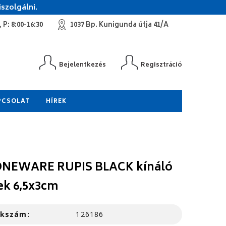
szolgálni.
 P: 8:00-16:30
1037 Bp. Kunigunda útja 41/A
Bejelentkezés
Regisztráció
PCSOLAT
HÍREK
NEWARE RUPIS BLACK kínáló
ek 6,5x3cm
kkszám:
126186