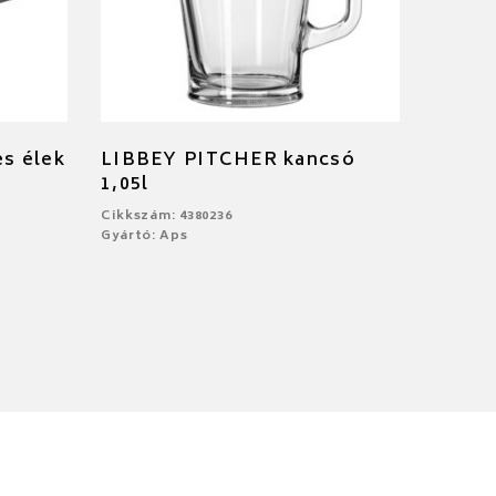
es élek
LIBBEY PITCHER kancsó
1,05l
Cikkszám: 4380236
Gyártó: Aps