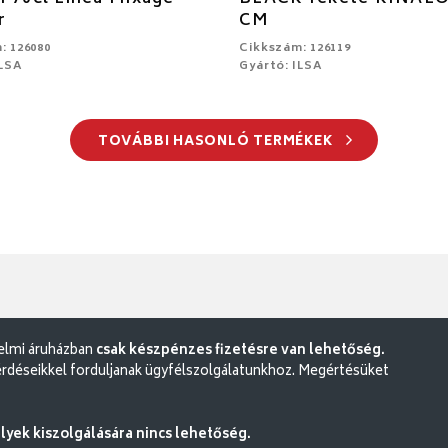
r
CM
: 126080
Cikkszám: 126119
ILSA
Gyártó: ILSA
TOVÁBBI HASONLÓ TERMÉKEK
delmi áruházban
csak készpénzes fizetésre van lehetőség.
rdéseikkel forduljanak ügyfélszolgálatunkhoz. Megértésüket
ek kiszolgálására nincs lehetőség.