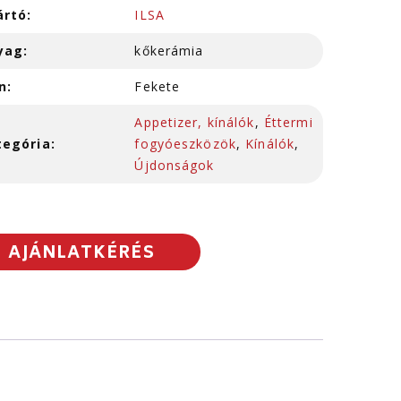
ártó:
ILSA
yag:
kőkerámia
n:
Fekete
Appetizer, kínálók
,
Éttermi
tegória:
fogyóeszközök
,
Kínálók
,
Újdonságok
AJÁNLATKÉRÉS