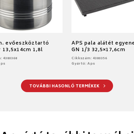
m. evőeszköztartó
APS pala alátét egyen
 13,5x14cm 1,8l
GN 1/3 32,5×17,6cm
: 4380368
Cikkszám: 4380356
Aps
Gyártó: Aps
TOVÁBBI HASONLÓ TERMÉKEK