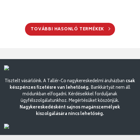
TOVÁBBI HASONLÓ TERMÉKEK
Tisztelt vásárlóink. A Tallér-Co nagykereskedelmi áruházban
csak
készpénzes fizetésre van lehetőség.
Bankkártyát nem áll
módunkban elfogadni. Kérdéseikkel forduljanak
ügyfélszolgálatunkhoz. Megértésüket köszönjük.
Nagykereskedésként sajnos magánszemélyek
kiszolgálására nincs lehetőség.