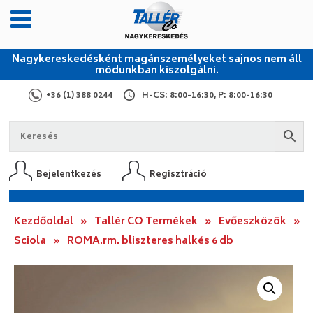
Nagykereskedésként magánszemélyeket sajnos nem áll
módunkban kiszolgálni.
+36 (1) 388 0244
H-CS: 8:00-16:30, P: 8:00-16:30
Bejelentkezés
Regisztráció
Kezdőoldal
»
Tallér CO Termékek
»
Evőeszközök
»
Sciola
»
ROMA.rm. bliszteres halkés 6 db