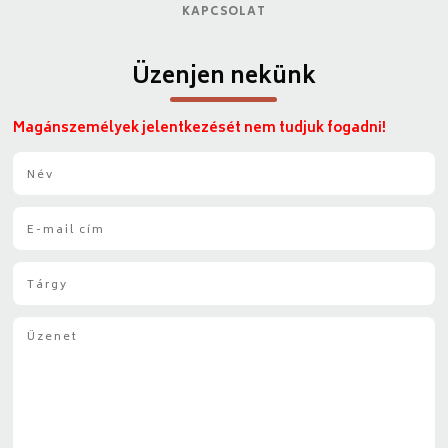
KAPCSOLAT
Üzenjen nekünk
Magánszemélyek jelentkezését nem tudjuk fogadni!
N
é
v
E
*
-
m
T
a
á
i
r
l
Ü
g
*
z
y
e
*
n
e
t
*