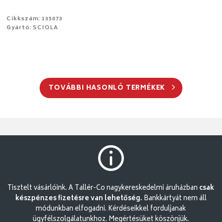
Cikkszám: 135073
Gyártó: SCIOLA
TOVÁBBI HASONLÓ TERMÉKEK
Tisztelt vásárlóink. A Tallér-Co nagykereskedelmi áruházban
csak
készpénzes fizetésre van lehetőség.
Bankkártyát nem áll
módunkban elfogadni. Kérdéseikkel forduljanak
ügyfélszolgálatunkhoz. Megértésüket köszönjük.