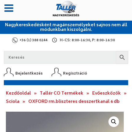
Nagykereskedésként magánszemélyeket sajnos nem áll
módunkban kiszolgálni.
+36 (1) 388 0244
H-CS: 8:00-16:30, P: 8:00-16:30
Bejelentkezés
Regisztráció
Kezdőoldal
»
Tallér CO Termékek
»
Evőeszközök
»
Sciola
»
OXFORD rm.bliszteres desszertkanál 6 db