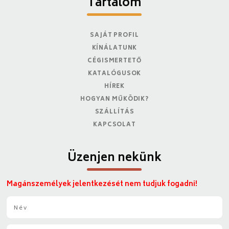
Tartalom
SAJÁT PROFIL
KÍNÁLATUNK
CÉGISMERTETŐ
KATALÓGUSOK
HÍREK
HOGYAN MŰKÖDIK?
SZÁLLÍTÁS
KAPCSOLAT
Üzenjen nekünk
Magánszemélyek jelentkezését nem tudjuk fogadni!
N
é
v
E